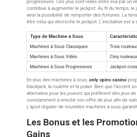
progressives. Ces jeux sont reliés entre eux par un r
contribue à augmenter le jackpot. Au fil du temps, l
ainsi la possibilité de remporter des fortunes. La ten
être celui qui décroche le jackpot. L'excitation est à
Type de Machine à Sous
Caractéristi
Machines à Sous Classiques
Trois rouleau
Machines à Sous Vidéo
Cinq rouleaux
Machines à Sous Progressives
Jackpot crois
En plus des machines à sous,
only spins casino
prop
blackjack, la roulette et le poker. Bien que l'accent s
alternative pour les joueurs qui préfèrent des jeux 
constamment à enrichir son offre de jeux afin de sati
L’ajout régulier de nouvelles machines à sous garantit
Les Bonus et les Promotio
Gains