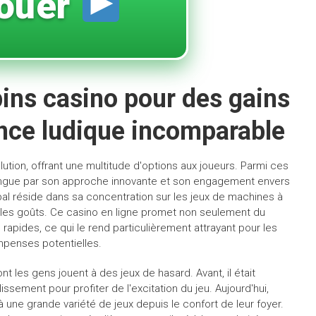
ouer
pins casino pour des gains
ence ludique incomparable
tion, offrant une multitude d'options aux joueurs. Parmi ces
ingue par son approche innovante et son engagement envers
ipal réside dans sa concentration sur les jeux de machines à
us les goûts. Ce casino en ligne promet non seulement du
rapides, ce qui le rend particulièrement attrayant pour les
mpenses potentielles.
t les gens jouent à des jeux de hasard. Avant, il était
ement pour profiter de l'excitation du jeu. Aujourd'hui,
 une grande variété de jeux depuis le confort de leur foyer.