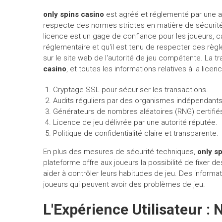
only spins casino
est agréé et réglementé par une au
respecte des normes strictes en matière de sécurité
licence est un gage de confiance pour les joueurs, ca
réglementaire et qu'il est tenu de respecter des règles
sur le site web de l'autorité de jeu compétente. La 
casino
, et toutes les informations relatives à la lic
Cryptage SSL pour sécuriser les transactions.
Audits réguliers par des organismes indépendants
Générateurs de nombres aléatoires (RNG) certifié
Licence de jeu délivrée par une autorité réputée.
Politique de confidentialité claire et transparente.
En plus des mesures de sécurité techniques,
only s
plateforme offre aux joueurs la possibilité de fixer d
aider à contrôler leurs habitudes de jeu. Des inform
joueurs qui peuvent avoir des problèmes de jeu.
L'Expérience Utilisateur : 