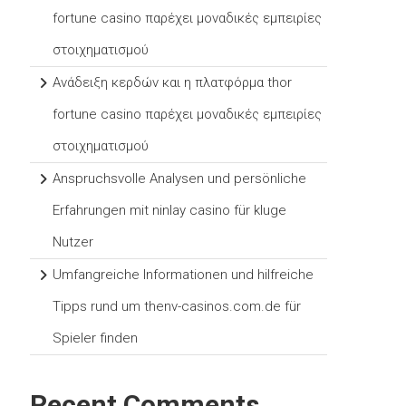
fortune casino παρέχει μοναδικές εμπειρίες
στοιχηματισμού
Ανάδειξη κερδών και η πλατφόρμα thor
fortune casino παρέχει μοναδικές εμπειρίες
στοιχηματισμού
Anspruchsvolle Analysen und persönliche
Erfahrungen mit ninlay casino für kluge
Nutzer
Umfangreiche Informationen und hilfreiche
Tipps rund um thenv-casinos.com.de für
Spieler finden
Recent Comments