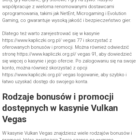
współpracuje z wieloma renomowanymi dostawcami
oprogramowania, takimi jak NetEnt, Microgaming i Evolution
Gaming, co gwarantuje wysoką jakość i bezpieczeństwo gier.
Dlatego też warto zarejestrować się w kasynie
https://www.kapliczki.org.pl/ vegas 77 i skorzystać z
oferowanych bonusów i promocji. Można również odwiedzić
stronę https://www.kapliczki.org.pl/ vegas 91, aby dowiedzieć
się więcej o kasynie i jego ofercie. Po zalogowaniu się na swoje
konto, można również skorzystać z opcji
https://www.kapliczki.org.pl/ vegas logowanie, aby szybko i
łatwo uzyskać dostęp do swojego konta.
Rodzaje bonusów i promocji
dostępnych w kasynie Vulkan
Vegas
W kasynie Vulkan Vegas znajdziesz wiele rodzajów bonusów i