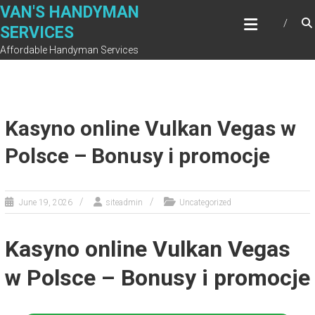
Skip
VAN'S HANDYMAN
to
SERVICES
content
Affordable Handyman Services
Kasyno online Vulkan Vegas w
Polsce – Bonusy i promocje
June 19, 2026
siteadmin
Uncategorized
Kasyno online Vulkan Vegas
w Polsce – Bonusy i promocje