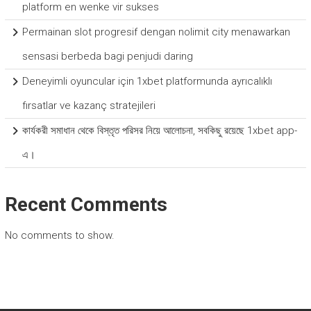
platform en wenke vir sukses
Permainan slot progresif dengan nolimit city menawarkan
sensasi berbeda bagi penjudi daring
Deneyimli oyuncular için 1xbet platformunda ayrıcalıklı
fırsatlar ve kazanç stratejileri
কার্যকরী সমাধান থেকে বিস্তৃত পরিসর নিয়ে আলোচনা, সবকিছু রয়েছে 1xbet app-
এ।
Recent Comments
No comments to show.