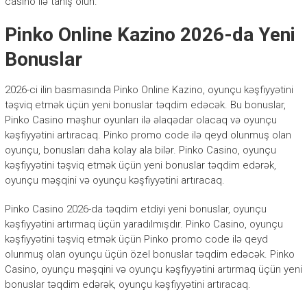
casino ilə tanış olun.
Pinko Online Kazino 2026-da Yeni
Bonuslar
2026-ci ilin basmasında Pinko Online Kazino, oyunçu kəşfiyyətini
təşviq etmək üçün yeni bonuslar təqdim edəcək. Bu bonuslar,
Pinko Casino məşhur oyunları ilə əlaqədar olacaq və oyunçu
kəşfiyyətini artıracaq. Pinko promo code ilə qeyd olunmuş olan
oyunçu, bonusları daha kolay ala bilər. Pinko Casino, oyunçu
kəşfiyyətini təşviq etmək üçün yeni bonuslar təqdim edərək,
oyunçu məşqini və oyunçu kəşfiyyətini artıracaq.
Pinko Casino 2026-da təqdim etdiyi yeni bonuslar, oyunçu
kəşfiyyətini artırmaq üçün yaradılmışdır. Pinko Casino, oyunçu
kəşfiyyətini təşviq etmək üçün Pinko promo code ilə qeyd
olunmuş olan oyunçu üçün özel bonuslar təqdim edəcək. Pinko
Casino, oyunçu məşqini və oyunçu kəşfiyyətini artırmaq üçün yeni
bonuslar təqdim edərək, oyunçu kəşfiyyətini artıracaq.