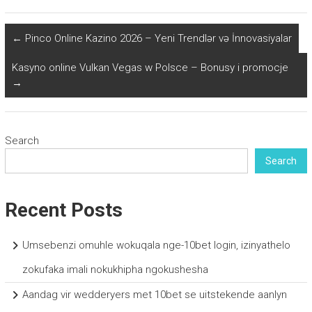
←
Pinco Online Kazino 2026 – Yeni Trendlər və İnnovasiyalar
Kasyno online Vulkan Vegas w Polsce – Bonusy i promocje
→
Search
Search
Recent Posts
Umsebenzi omuhle wokuqala nge-10bet login, izinyathelo
zokufaka imali nokukhipha ngokushesha
Aandag vir wedderyers met 10bet se uitstekende aanlyn