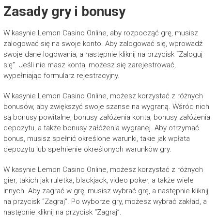
Zasady gry i bonusy
W kasynie Lemon Casino Online, aby rozpocząć grę, musisz
zalogować się na swoje konto. Aby zalogować się, wprowadź
swoje dane logowania, a następnie kliknij na przycisk “Zaloguj
się”. Jeśli nie masz konta, możesz się zarejestrować,
wypełniając formularz rejestracyjny.
W kasynie Lemon Casino Online, możesz korzystać z różnych
bonusów, aby zwiększyć swoje szanse na wygraną. Wśród nich
są bonusy powitalne, bonusy załóżenia konta, bonusy załóżenia
depozytu, a także bonusy załóżenia wygranej. Aby otrzymać
bonus, musisz spełnić określone warunki, takie jak wpłata
depozytu lub spełnienie określonych warunków gry.
W kasynie Lemon Casino Online, możesz korzystać z różnych
gier, takich jak ruletka, blackjack, video poker, a także wiele
innych. Aby zagrać w grę, musisz wybrać grę, a następnie kliknij
na przycisk “Zagraj”. Po wyborze gry, możesz wybrać zakład, a
następnie kliknij na przycisk “Zagraj”.