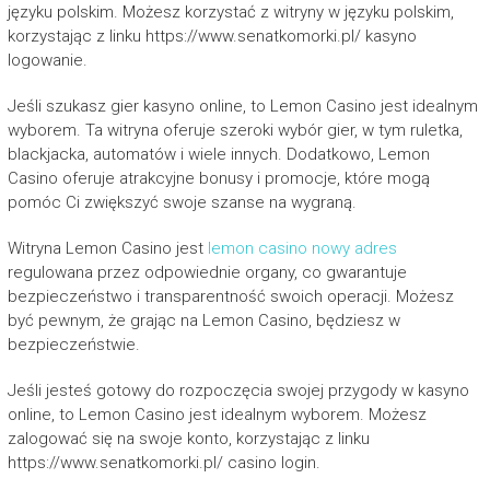
języku polskim. Możesz korzystać z witryny w języku polskim,
korzystając z linku https://www.senatkomorki.pl/ kasyno
logowanie.
Jeśli szukasz gier kasyno online, to Lemon Casino jest idealnym
wyborem. Ta witryna oferuje szeroki wybór gier, w tym ruletka,
blackjacka, automatów i wiele innych. Dodatkowo, Lemon
Casino oferuje atrakcyjne bonusy i promocje, które mogą
pomóc Ci zwiększyć swoje szanse na wygraną.
Witryna Lemon Casino jest
lemon casino nowy adres
regulowana przez odpowiednie organy, co gwarantuje
bezpieczeństwo i transparentność swoich operacji. Możesz
być pewnym, że grając na Lemon Casino, będziesz w
bezpieczeństwie.
Jeśli jesteś gotowy do rozpoczęcia swojej przygody w kasyno
online, to Lemon Casino jest idealnym wyborem. Możesz
zalogować się na swoje konto, korzystając z linku
https://www.senatkomorki.pl/ casino login.