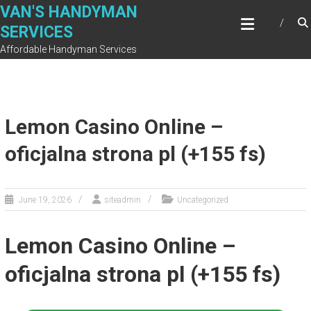
Skip
VAN'S HANDYMAN
to
SERVICES
content
Affordable Handyman Services
Lemon Casino Online –
oficjalna strona pl (+155 fs)
June 19, 2026
siteadmin
Uncategorized
Lemon Casino Online –
oficjalna strona pl (+155 fs)