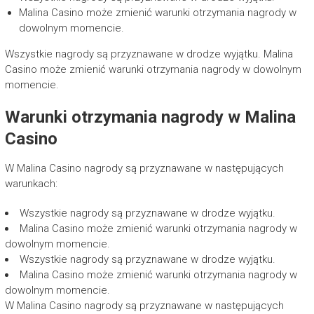
Malina Casino może zmienić warunki otrzymania nagrody w
dowolnym momencie.
Wszystkie nagrody są przyznawane w drodze wyjątku. Malina
Casino może zmienić warunki otrzymania nagrody w dowolnym
momencie.
Warunki otrzymania nagrody w Malina
Casino
W Malina Casino nagrody są przyznawane w następujących
warunkach:
Wszystkie nagrody są przyznawane w drodze wyjątku.
Malina Casino może zmienić warunki otrzymania nagrody w
dowolnym momencie.
Wszystkie nagrody są przyznawane w drodze wyjątku.
Malina Casino może zmienić warunki otrzymania nagrody w
dowolnym momencie.
W Malina Casino nagrody są przyznawane w następujących