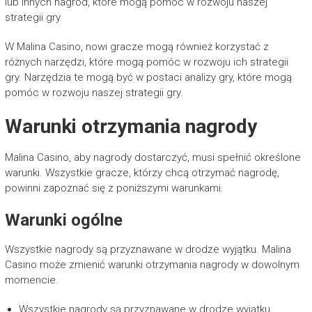
lub innych nagród, które mogą pomóc w rozwoju naszej
strategii gry.
W Malina Casino, nowi gracze mogą również korzystać z
różnych narzędzi, które mogą pomóc w rozwoju ich strategii
gry. Narzędzia te mogą być w postaci analizy gry, które mogą
pomóc w rozwoju naszej strategii gry.
Warunki otrzymania nagrody
Malina Casino, aby nagrody dostarczyć, musi spełnić określone
warunki. Wszystkie gracze, którzy chcą otrzymać nagrodę,
powinni zapoznać się z poniższymi warunkami.
Warunki ogólne
Wszystkie nagrody są przyznawane w drodze wyjątku. Malina
Casino może zmienić warunki otrzymania nagrody w dowolnym
momencie.
Wszystkie nagrody są przyznawane w drodze wyjątku.