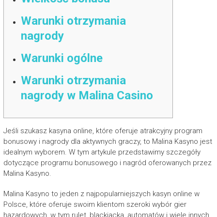
Warunki otrzymania
nagrody
Warunki ogólne
Warunki otrzymania
nagrody w Malina Casino
Jeśli szukasz kasyna online, które oferuje atrakcyjny program
bonusowy i nagrody dla aktywnych graczy, to Malina Kasyno jest
idealnym wyborem. W tym artykule przedstawimy szczegóły
dotyczące programu bonusowego i nagród oferowanych przez
Malina Kasyno.
Malina Kasyno to jeden z najpopularniejszych kasyn online w
Polsce, które oferuje swoim klientom szeroki wybór gier
hazardowych, w tym rulet, blackjacka, automatów i wiele innych.