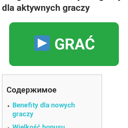
dla aktywnych graczy
GRAĆ
Содержимое
Benefity dla nowych
graczy
Wielkość bonusu