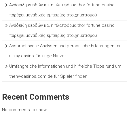
Ανάδειξη κερδών και η πλατφόρμα thor fortune casino
παρέχει μοναδικές εμπειρίες στοιχηματισμού
Ανάδειξη κερδών και η πλατφόρμα thor fortune casino
παρέχει μοναδικές εμπειρίες στοιχηματισμού
Anspruchsvolle Analysen und persönliche Erfahrungen mit
ninlay casino für kluge Nutzer
Umfangreiche Informationen und hilfreiche Tipps rund um
thenv-casinos.com.de für Spieler finden
Recent Comments
No comments to show.