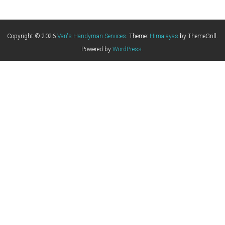
Copyright © 2026
Van's Handyman Services
. Theme:
Himalayas
by ThemeGrill.
Powered by
WordPress
.