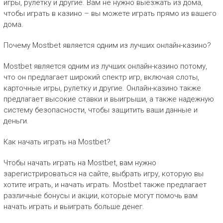
игры, рулетку и другие. Вам не нужно выезжать из дома,
чтобы играть в казино – вы можете играть прямо из вашего
дома.
Почему Mostbet является одним из лучших онлайн-казино?
Mostbet является одним из лучших онлайн-казино потому,
что он предлагает широкий спектр игр, включая слоты,
карточные игры, рулетку и другие. Онлайн-казино также
предлагает высокие ставки и выигрыши, а также надежную
систему безопасности, чтобы защитить ваши данные и
деньги.
Как начать играть на Mostbet?
Чтобы начать играть на Mostbet, вам нужно
зарегистрироваться на сайте, выбрать игру, которую вы
хотите играть, и начать играть. Mostbet также предлагает
различные бонусы и акции, которые могут помочь вам
начать играть и выиграть больше денег.