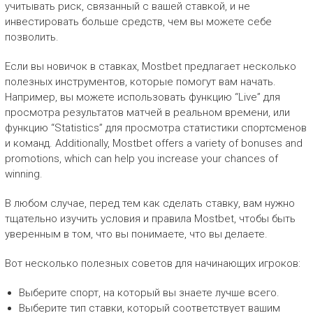
учитывать риск, связанный с вашей ставкой, и не
инвестировать больше средств, чем вы можете себе
позволить.
Если вы новичок в ставках, Mostbet предлагает несколько
полезных инструментов, которые помогут вам начать.
Например, вы можете использовать функцию “Live” для
просмотра результатов матчей в реальном времени, или
функцию “Statistics” для просмотра статистики спортсменов
и команд. Additionally, Mostbet offers a variety of bonuses and
promotions, which can help you increase your chances of
winning.
В любом случае, перед тем как сделать ставку, вам нужно
тщательно изучить условия и правила Mostbet, чтобы быть
уверенным в том, что вы понимаете, что вы делаете.
Вот несколько полезных советов для начинающих игроков:
Выберите спорт, на который вы знаете лучше всего.
Выберите тип ставки, который соответствует вашим