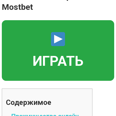
Mostbet
ИГРАТЬ
Содержимое