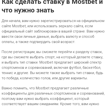
Как сделать ставку в Mostbet и
что нужно знать
Для начала, вам нужно зарегистрироваться на официальном
сайте Mostbet, или использовать зеркало сайта, если
официальный сайт заблокирован в вашей стране. Вам нужно
ввести свои личные данные, выбрать валюту и способ
оплаты, а также подтвердить свой возраст.
После регистрации, вы сможете перейти к разделу ставок,
где вы сможете выбрать спорт, на который делаете ставку,
и выбрать тип ставки. Mostbet предлагает широкий спектр
спортсменов и соревнований, включая футбол, баскетбол,
теннис и другие. Вы можете также выбрать тип ставки, будь
то победа, количество голов, или другие варианты.
Важно помнить, что Mostbet предлагает различные
коэффициенты для различных спортсменов и соревнований,
поэтому вам нужно выбрать коэффициент, который
соответствует вашим ожиданиям. Кроме того, вам нужно