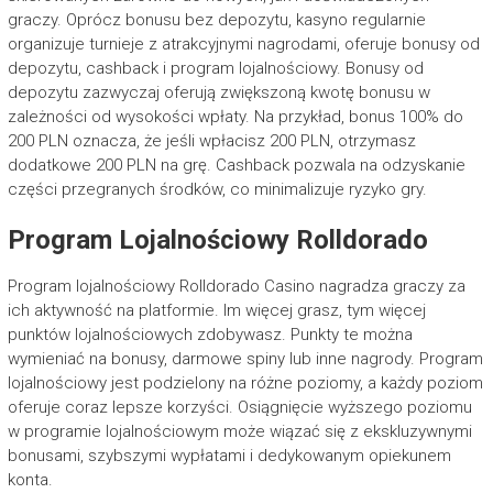
graczy. Oprócz bonusu bez depozytu, kasyno regularnie
organizuje turnieje z atrakcyjnymi nagrodami, oferuje bonusy od
depozytu, cashback i program lojalnościowy. Bonusy od
depozytu zazwyczaj oferują zwiększoną kwotę bonusu w
zależności od wysokości wpłaty. Na przykład, bonus 100% do
200 PLN oznacza, że jeśli wpłacisz 200 PLN, otrzymasz
dodatkowe 200 PLN na grę. Cashback pozwala na odzyskanie
części przegranych środków, co minimalizuje ryzyko gry.
Program Lojalnościowy Rolldorado
Program lojalnościowy Rolldorado Casino nagradza graczy za
ich aktywność na platformie. Im więcej grasz, tym więcej
punktów lojalnościowych zdobywasz. Punkty te można
wymieniać na bonusy, darmowe spiny lub inne nagrody. Program
lojalnościowy jest podzielony na różne poziomy, a każdy poziom
oferuje coraz lepsze korzyści. Osiągnięcie wyższego poziomu
w programie lojalnościowym może wiązać się z ekskluzywnymi
bonusami, szybszymi wypłatami i dedykowanym opiekunem
konta.