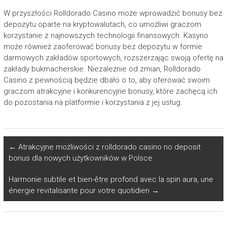
W przyszłości Rolldorado Casino może wprowadzić bonusy bez
depozytu oparte na kryptowalutach, co umożliwi graczom
korzystanie z najnowszych technologii finansowych. Kasyno
może również zaoferować bonusy bez depozytu w formie
darmowych zakładów sportowych, rozszerzając swoją ofertę na
zakłady bukmacherskie. Niezależnie od zmian, Rolldorado
Casino z pewnością będzie dbało o to, aby oferować swoim
graczom atrakcyjne i konkurencyjne bonusy, które zachęcą ich
do pozostania na platformie i korzystania z jej usług.
←
Atrakcyjne możliwości z rolldorado casino no deposit
bonus dla nowych użytkowników w Polsce
Harmonie subtile et bien-être profond avec la spin aura, une
énergie revitalisante pour votre quotidien
→