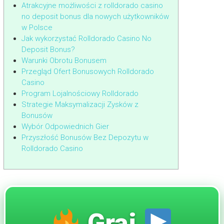
Atrakcyjne możliwości z rolldorado casino
no deposit bonus dla nowych użytkowników
w Polsce
Jak wykorzystać Rolldorado Casino No
Deposit Bonus?
Warunki Obrotu Bonusem
Przegląd Ofert Bonusowych Rolldorado
Casino
Program Lojalnościowy Rolldorado
Strategie Maksymalizacji Zysków z
Bonusów
Wybór Odpowiednich Gier
Przyszłość Bonusów Bez Depozytu w
Rolldorado Casino
Graj