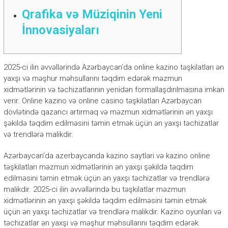
Qrafika və Müziqinin Yeni
İnnovasiyaları
2025-ci ilin əvvəllərində Azərbaycan’da online kazino təşkilatları ən
yaxşı və məşhur məhsullarını təqdim edərək məzmun
xidmətlərinin və təchizatlarının yenidən formallaşdırılmasına imkan
verir. Online kazino və online casino təşkilatları Azərbaycan
dövlətində qazancı artırmaq və məzmun xidmətlərinin ən yaxşı
şəkildə təqdim edilməsini təmin etmək üçün ən yaxşı təchizatlar
və trendlərə malikdir.
Azərbaycan’da azerbaycanda kazino saytlari və kazino online
təşkilatları məzmun xidmətlərinin ən yaxşı şəkildə təqdim
edilməsini təmin etmək üçün ən yaxşı təchizatlar və trendlərə
malikdir. 2025-ci ilin əvvəllərində bu təşkilatlar məzmun
xidmətlərinin ən yaxşı şəkildə təqdim edilməsini təmin etmək
üçün ən yaxşı təchizatlar və trendlərə malikdir. Kazino oyunları və
təchizatlar ən yaxşı və məşhur məhsullarını təqdim edərək