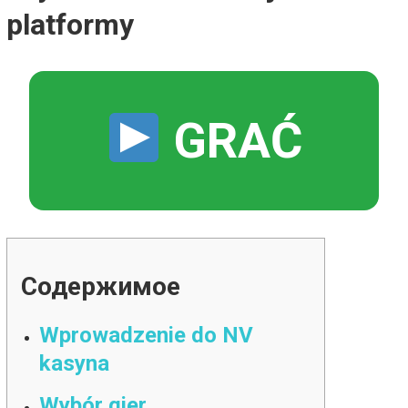
platformy
GRAĆ
Содержимое
Wprowadzenie do NV
kasyna
Wybór gier