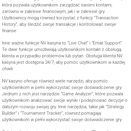
która pozwala użytkownikom zarządzać swoimi kontami,
zarówno w zakresie finansowym, jak i w zakresie gry.
Użytkownicy mogą również korzystać z funkcji “Transaction
History”, aby śledzić swoje transakcje i kontrolować swoje
finanse.
Inne ważne funkcje NV kasyna to “Live Chat” i “Email Support”.
Te dwie funkcje umożliwiają użytkownikom kontakt z obsługą
klienta w przypadku problemów lub pytań. Obsługa klienta NV
kasyna jest dostępna 24/7, aby pomóc użytkownikom w każdej
chwili.
NV kasyno oferuje również wiele narzędzi, aby pomóc
użytkownikom w pełni wykorzystać swoje doświadczenie gry.
Jednym z nich jest narzędzie “Game Analyzer”, które pozwala
użytkownikom analizować swoje wyniki i podejmować decyzje o
dalszym rozwoju swojej gry. Inne narzędzia, takie jak “Strategy
Builder” i “Tournament Tracker”, również pomagają
użytkownikom w pełni wykorzystać swoje doświadczenie gry.