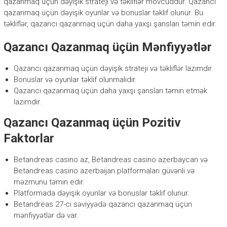
qazanmaq üçün dəyişik strateji və təkliflər mövcuddur. Qazancı
qazanmaq üçün dəyişik oyunlar və bonuslar təklif olunur. Bu
təkliflər, qazancı qazanmaq üçün daha yaxşı şansları təmin edir.
Qazancı Qazanmaq üçün Mənfiyyətlər
Qazancı qazanmaq üçün dəyişik strateji və təkliflər lazımdır.
Bonuslar və oyunlar təklif olunmalıdır.
Qazancı qazanmaq üçün daha yaxşı şansları təmin etmək
lazımdır.
Qazancı Qazanmaq üçün Pozitiv
Faktorlar
Betandreas casino az, Betandreas casino azerbaycan və
Betandreas casino azerbaijan platformaları güvənli və
məzmunu təmin edir.
Platformada dəyişik oyunlar və bonuslar təklif olunur.
Betandreas 27-ci səviyyədə qazancı qazanmaq üçün
mənfiyyətlər də var.