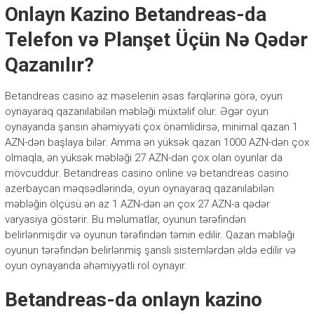
Onlayn Kazino Betandreas-da
Telefon və Planşet Üçün Nə Qədər
Qazanılır?
Betandreas casino az məselenin əsas fərqlərinə görə, oyun
oynayaraq qazanılabilən məbləği müxtəlif olur. Əgər oyun
oynayanda şansın əhəmiyyəti çox önəmlidirsə, minimal qazan 1
AZN-dən başlaya bilər. Amma ən yüksək qazan 1000 AZN-dən çox
olmaqla, ən yüksək məbləği 27 AZN-dən çox olan oyunlar da
mövcuddur. Betandreas casino online və betandreas casino
azerbaycan məqsədlərində, oyun oynayaraq qazanılabilən
məbləğin ölçüsü ən az 1 AZN-dən ən çox 27 AZN-a qədər
varyasiya göstərir. Bu məlumatlar, oyunun tərəfindən
belirlənmişdir və oyunun tərəfindən təmin edilir. Qazan məbləği
oyunun tərəfindən belirlənmiş şanslı sistemlərdən əldə edilir və
oyun oynayanda əhəmiyyətli rol oynayır.
Betandreas-da onlayn kazino