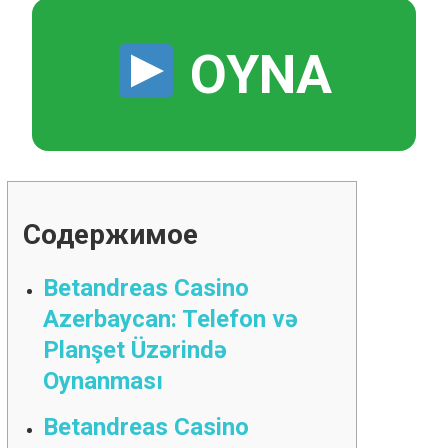
OYNA
Содержимое
Betandreas Casino
Azerbaycan: Telefon və
Planşet Üzərində
Oynanması
Betandreas Casino