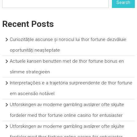
Search
Recent Posts
Curiozitățile ascunse și norocul lui thor fortune dezvăluie
oportunități neașteptate
Actuele kansen benutten met de thor fortune bonus en
slimme strategieën
Interpretações e a trajetória surpreendente de thor fortune
em ascensão notável
Utforskingen av moderne gambling avslører ofte skjulte
fordeler med thor fortune online casino for entusiaster
Utforskingen av moderne gambling avslører ofte skjulte