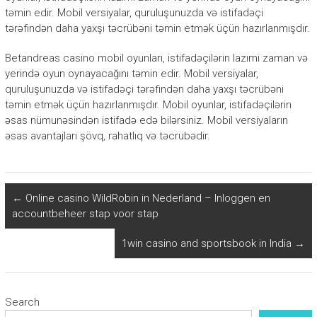
təmin edir. Mobil versiyalar, quruluşunuzda və istifadəçi
tərəfindən daha yaxşı təcrübəni təmin etmək üçün hazırlanmışdır.
Betandreas casino mobil oyunları, istifadəçilərin lazımi zaman və
yerində oyun oynayacağını təmin edir. Mobil versiyalar,
quruluşunuzda və istifadəçi tərəfindən daha yaxşı təcrübəni
təmin etmək üçün hazırlanmışdır. Mobil oyunlar, istifadəçilərin
əsas nümunəsindən istifadə edə bilərsiniz. Mobil versiyaların
əsas avantajları şövq, rahatlıq və təcrübədir.
←
Online casino WildRobin in Nederland – Inloggen en
accountbeheer stap voor stap
1win casino and sportsbook in India
→
Search