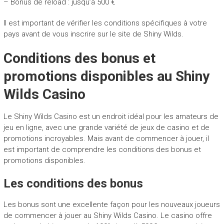
– Bonus de reload : jusqu’à 500 €
Il est important de vérifier les conditions spécifiques à votre
pays avant de vous inscrire sur le site de Shiny Wilds.
Conditions des bonus et
promotions disponibles au Shiny
Wilds Casino
Le Shiny Wilds Casino est un endroit idéal pour les amateurs de
jeu en ligne, avec une grande variété de jeux de casino et de
promotions incroyables. Mais avant de commencer à jouer, il
est important de comprendre les conditions des bonus et
promotions disponibles.
Les conditions des bonus
Les bonus sont une excellente façon pour les nouveaux joueurs
de commencer à jouer au Shiny Wilds Casino. Le casino offre