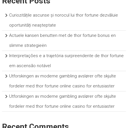
Recent Posts
Curiozitățile ascunse și norocul lui thor fortune dezvăluie
oportunități neașteptate
Actuele kansen benutten met de thor fortune bonus en
slimme strategieën
Interpretações e a trajetória surpreendente de thor fortune
em ascensão notável
Utforskingen av moderne gambling avslører ofte skjulte
fordeler med thor fortune online casino for entusiaster
Utforskingen av moderne gambling avslører ofte skjulte
fordeler med thor fortune online casino for entusiaster
Recent Comments