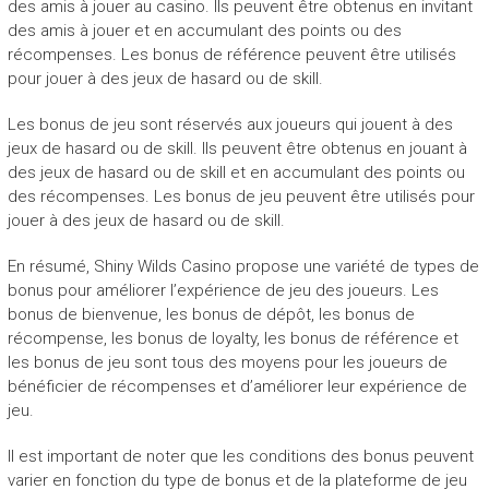
des amis à jouer au casino. Ils peuvent être obtenus en invitant
des amis à jouer et en accumulant des points ou des
récompenses. Les bonus de référence peuvent être utilisés
pour jouer à des jeux de hasard ou de skill.
Les bonus de jeu sont réservés aux joueurs qui jouent à des
jeux de hasard ou de skill. Ils peuvent être obtenus en jouant à
des jeux de hasard ou de skill et en accumulant des points ou
des récompenses. Les bonus de jeu peuvent être utilisés pour
jouer à des jeux de hasard ou de skill.
En résumé, Shiny Wilds Casino propose une variété de types de
bonus pour améliorer l’expérience de jeu des joueurs. Les
bonus de bienvenue, les bonus de dépôt, les bonus de
récompense, les bonus de loyalty, les bonus de référence et
les bonus de jeu sont tous des moyens pour les joueurs de
bénéficier de récompenses et d’améliorer leur expérience de
jeu.
Il est important de noter que les conditions des bonus peuvent
varier en fonction du type de bonus et de la plateforme de jeu