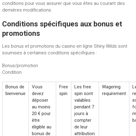
conditions pour vous assurer que vous êtes au courant des
dernières modifications.
Conditions spécifiques aux bonus et
promotions
Les bonus et promotions du casino en ligne Shiny Wilds sont
soumises à certaines conditions spécifiques :
Bonus/promotion
Condition
Bonus de
Vous
Free
Les free
Wagering
L
bienvenue
devez
spin
spin sont
requirement
r
déposer
valables
e
au moins
pendant 7
fo
20 € pour
jours à
m
être
compter
b
éligible au
de leur
bonus de
attribution.