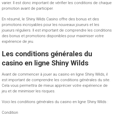
varier. Il est donc important de vérifier les conditions de chaque
promotion avant de participer.
En résumé, le Shiny Wilds Casino offre des bonus et des
promotions incroyables pour les nouveaux joueurs et les
joueurs réguliers. Il est important de comprendre les conditions
des bonus et promotions disponibles pour maximiser votre
expérience de jeu.
Les conditions générales du
casino en ligne Shiny Wilds
Avant de commencer à jouer au casino en ligne Shiny Wilds, il
est important de comprendre les conditions générales du site.
Cela vous permettra de mieux apprécier votre expérience de
jeu et de minimiser les risques.
Voici les conditions générales du casino en ligne Shiny Wilds :
Condition