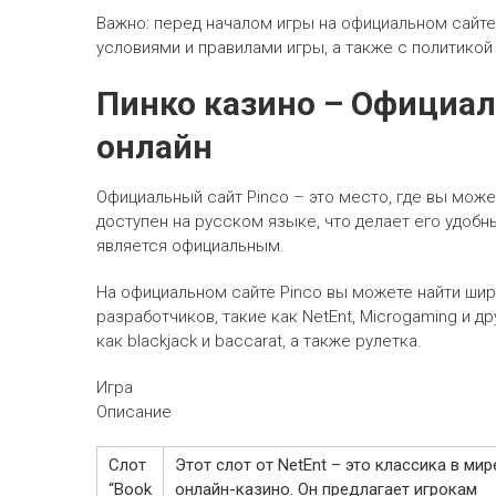
Важно: перед началом игры на официальном сайте 
условиями и правилами игры, а также с политико
Пинко казино – Официал
онлайн
Официальный сайт Pinco – это место, где вы може
доступен на русском языке, что делает его удобны
является официальным.
На официальном сайте Pinco вы можете найти шир
разработчиков, такие как NetEnt, Microgaming и д
как blackjack и baccarat, а также рулетка.
Игра
Описание
Слот
Этот слот от NetEnt – это классика в мир
“Book
онлайн-казино. Он предлагает игрокам