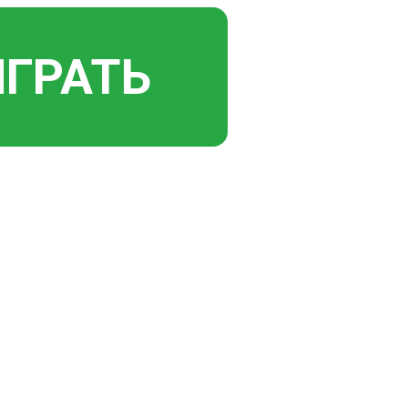
ГРАТЬ