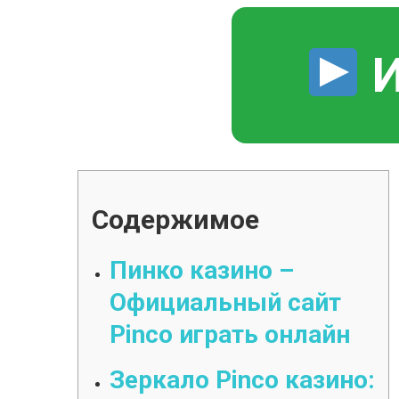
И
Содержимое
Пинко казино –
Официальный сайт
Pinco играть онлайн
Зеркало Pinco казино: