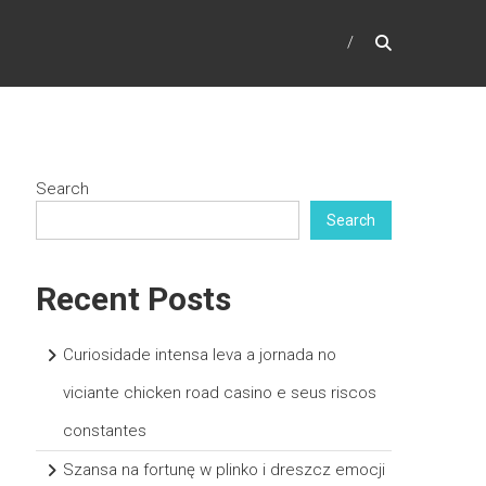
Search
Search
Recent Posts
Curiosidade intensa leva a jornada no
viciante chicken road casino e seus riscos
constantes
Szansa na fortunę w plinko i dreszcz emocji