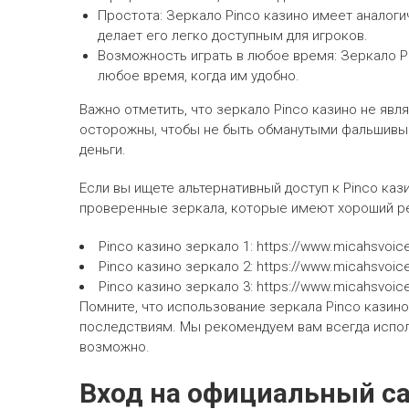
Простота: Зеркало Pinco казино имеет аналоги
делает его легко доступным для игроков.
Возможность играть в любое время: Зеркало Pi
любое время, когда им удобно.
Важно отметить, что зеркало Pinco казино не яв
осторожны, чтобы не быть обманутыми фальшивым
деньги.
Если вы ищете альтернативный доступ к Pinco ка
проверенные зеркала, которые имеют хороший ре
Pinco казино зеркало 1: https://www.micahsvoic
Pinco казино зеркало 2: https://www.micahsvoic
Pinco казино зеркало 3: https://www.micahsvoic
Помните, что использование зеркала Pinco казино
последствиям. Мы рекомендуем вам всегда исполь
возможно.
Вход на официальный са