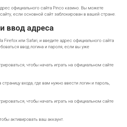
адрес официального сайта Pinco казино. Вы можете
 сайту, если основной сайт заблокирован в вашей стране.
 и ввод адреса
a Firefox или Safari, и введите адрес официального сайта
боваться ввод логина и пароля, если вы уже
трироваться, чтобы начать играть на официальном сайте
страницу входа, где вам нужно ввести логин и пароль,
трироваться, чтобы начать играть на официальном сайте
тобы активировать ваш аккаунт.