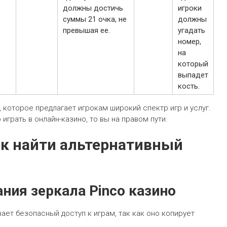
должны достичь
игроки
суммы 21 очка, не
должны
превышая ее.
угадать
номер,
на
который
выпадет
кость.
, которое предлагает игрокам широкий спектр игр и услуг.
играть в онлайн-казино, то вы на правом пути.
ак найти альтернативный
ния зеркала Pinco казино
ает безопасный доступ к играм, так как оно копирует