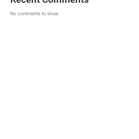
No comments to show.