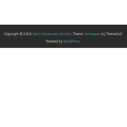
Copyright © 2026
Van's Handyman Services
. Theme:
Himalayas
by ThemeGrill.
Powered by
WordPress
.