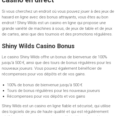
Si vous cherchez un endroit où vous pouvez jouer à des jeux de
hasard en ligne avec des bonus attrayants, vous êtes au bon
endroit ! Shiny Wilds est un casino en ligne qui propose une
grande variété de machines à sous, de jeux de table et de jeux
de cartes, ainsi que des tournois et des promotions régulières.
Shiny Wilds Casino Bonus
Le casino Shiny Wilds offre un bonus de bienvenue de 100%
jusqu’à 500 €, ainsi que des tours de bonus régulières pour les
nouveaux joueurs. Vous pouvez également bénéficier de
récompenses pour vos dépôts et de vos gains.
100% de bonus de bienvenue jusqu’à 500 €
Tours de bonus régulières pour les nouveaux joueurs
Récompenses pour vos dépôts et vos gains
Shiny Wilds est un casino en ligne fiable et sécurisé, qui utilise
des logiciels de jeu de haute qualité et qui est régulièrement