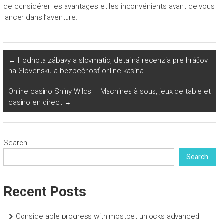
de considérer les avantages et les inconvénients avant de vous
lancer dans l’aventure.
←
Hodnota zábavy a slovmatic, detailná recenzia pre hráčov
na Slovensku a bezpečnosť online kasína
Online casino Shiny Wilds – Machines à sous, jeux de table et
casino en direct
→
Search
Search
Recent Posts
Considerable progress with mostbet unlocks advanced