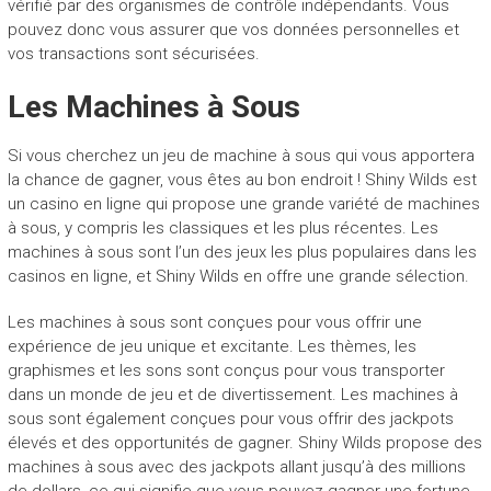
vérifié par des organismes de contrôle indépendants. Vous
pouvez donc vous assurer que vos données personnelles et
vos transactions sont sécurisées.
Les Machines à Sous
Si vous cherchez un jeu de machine à sous qui vous apportera
la chance de gagner, vous êtes au bon endroit ! Shiny Wilds est
un casino en ligne qui propose une grande variété de machines
à sous, y compris les classiques et les plus récentes. Les
machines à sous sont l’un des jeux les plus populaires dans les
casinos en ligne, et Shiny Wilds en offre une grande sélection.
Les machines à sous sont conçues pour vous offrir une
expérience de jeu unique et excitante. Les thèmes, les
graphismes et les sons sont conçus pour vous transporter
dans un monde de jeu et de divertissement. Les machines à
sous sont également conçues pour vous offrir des jackpots
élevés et des opportunités de gagner. Shiny Wilds propose des
machines à sous avec des jackpots allant jusqu’à des millions