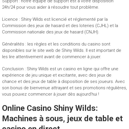
Support : notre équipe de support est à votre disposition
24h/24 pour vous aider à résoudre tout problème.
Licence : Shiny Wilds est licencié et réglementé par la
Commission des jeux de hasard et des loteries (CJHL) et la
Commission nationale des jeux de hasard (CNJH).
Généralités : les règles et les conditions du casino sont
disponibles sur le site web de Shiny Wilds. Il est important de
les lire attentivement avant de commencer à jouer.
Conclusion : Shiny Wilds est un casino en ligne qui offre une
expérience de jeu unique et excitante, avec des jeux de
chance et des jeux de table à disposition de ses joueurs. Avec
son bonus de bienvenue attrayant et ses promotions régulières,
vous pouvez commencer à jouer dès aujourd’hui !
Online Casino Shiny Wilds:
Machines à sous, jeux de table et
casino en direct