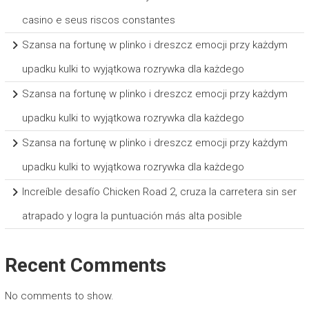
casino e seus riscos constantes
Szansa na fortunę w plinko i dreszcz emocji przy każdym
upadku kulki to wyjątkowa rozrywka dla każdego
Szansa na fortunę w plinko i dreszcz emocji przy każdym
upadku kulki to wyjątkowa rozrywka dla każdego
Szansa na fortunę w plinko i dreszcz emocji przy każdym
upadku kulki to wyjątkowa rozrywka dla każdego
Increíble desafío Chicken Road 2, cruza la carretera sin ser
atrapado y logra la puntuación más alta posible
Recent Comments
No comments to show.