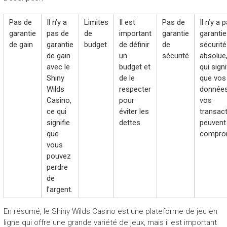
Pas de
Il n’y a
Limites
Il est
Pas de
Il n’y a 
garantie
pas de
de
important
garantie
garantie
de gain
garantie
budget
de définir
de
sécurité
de gain
un
sécurité
absolue
avec le
budget et
qui signi
Shiny
de le
que vos
Wilds
respecter
données
Casino,
pour
vos
ce qui
éviter les
transac
signifie
dettes.
peuvent
que
compro
vous
pouvez
perdre
de
l’argent.
En résumé, le Shiny Wilds Casino est une plateforme de jeu en
ligne qui offre une grande variété de jeux, mais il est important