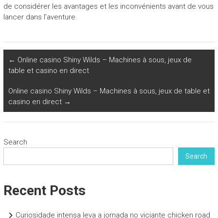
de considérer les avantages et les inconvénients avant de vous
lancer dans l’aventure.
←
Online casino Shiny Wilds – Machines à sous, jeux de
table et casino en direct
Online casino Shiny Wilds – Machines à sous, jeux de table et
casino en direct
→
Search
Search
Recent Posts
Curiosidade intensa leva a jornada no viciante chicken road