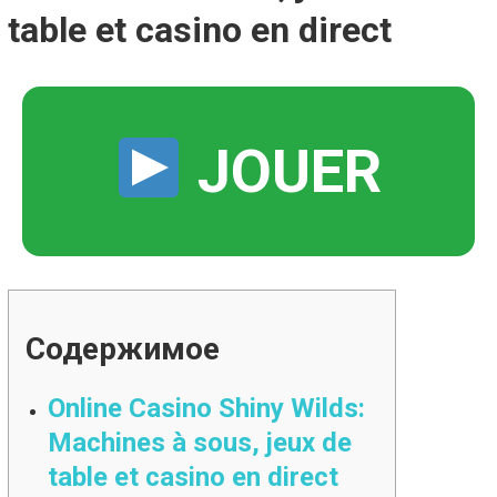
table et casino en direct
JOUER
Содержимое
Online Casino Shiny Wilds:
Machines à sous, jeux de
table et casino en direct