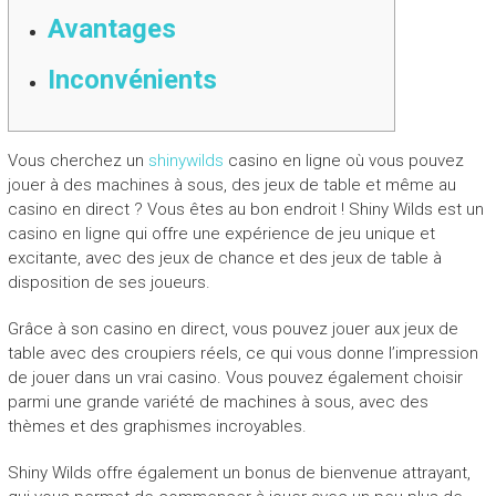
Avantages
Inconvénients
Vous cherchez un
shinywilds
casino en ligne où vous pouvez
jouer à des machines à sous, des jeux de table et même au
casino en direct ? Vous êtes au bon endroit ! Shiny Wilds est un
casino en ligne qui offre une expérience de jeu unique et
excitante, avec des jeux de chance et des jeux de table à
disposition de ses joueurs.
Grâce à son casino en direct, vous pouvez jouer aux jeux de
table avec des croupiers réels, ce qui vous donne l’impression
de jouer dans un vrai casino. Vous pouvez également choisir
parmi une grande variété de machines à sous, avec des
thèmes et des graphismes incroyables.
Shiny Wilds offre également un bonus de bienvenue attrayant,