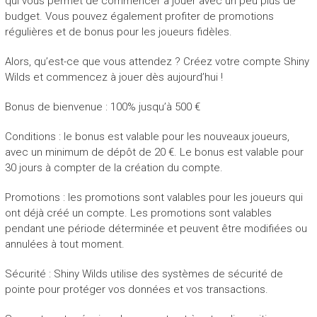
qui vous permet de commencer à jouer avec un peu plus de
budget. Vous pouvez également profiter de promotions
régulières et de bonus pour les joueurs fidèles.
Alors, qu’est-ce que vous attendez ? Créez votre compte Shiny
Wilds et commencez à jouer dès aujourd’hui !
Bonus de bienvenue : 100% jusqu’à 500 €
Conditions : le bonus est valable pour les nouveaux joueurs,
avec un minimum de dépôt de 20 €. Le bonus est valable pour
30 jours à compter de la création du compte.
Promotions : les promotions sont valables pour les joueurs qui
ont déjà créé un compte. Les promotions sont valables
pendant une période déterminée et peuvent être modifiées ou
annulées à tout moment.
Sécurité : Shiny Wilds utilise des systèmes de sécurité de
pointe pour protéger vos données et vos transactions.