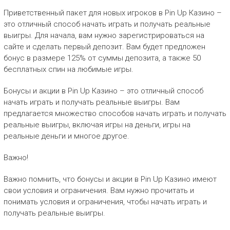
Приветственный пакет для новых игроков в Pin Up Казино –
это отличный способ начать играть и получать реальные
выигры. Для начала, вам нужно зарегистрироваться на
сайте и сделать первый депозит. Вам будет предложен
бонус в размере 125% от суммы депозита, а также 50
бесплатных спин на любимые игры.
Бонусы и акции в Pin Up Казино – это отличный способ
начать играть и получать реальные выигры. Вам
предлагается множество способов начать играть и получать
реальные выигры, включая игры на деньги, игры на
реальные деньги и многое другое.
Важно!
Важно помнить, что бонусы и акции в Pin Up Казино имеют
свои условия и ограничения. Вам нужно прочитать и
понимать условия и ограничения, чтобы начать играть и
получать реальные выигры.