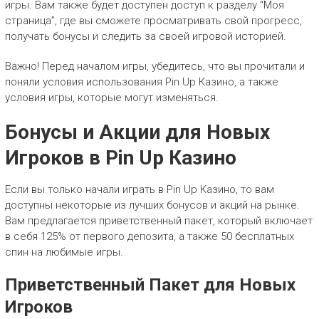
игры. Вам также будет доступен доступ к разделу “Моя
страница”, где вы сможете просматривать свой прогресс,
получать бонусы и следить за своей игровой историей.
Важно! Перед началом игры, убедитесь, что вы прочитали и
поняли условия использования Pin Up Казино, а также
условия игры, которые могут изменяться.
Бонусы и Акции для Новых
Игроков в Pin Up Казино
Если вы только начали играть в Pin Up Казино, то вам
доступны некоторые из лучших бонусов и акций на рынке.
Вам предлагается приветственный пакет, который включает
в себя 125% от первого депозита, а также 50 бесплатных
спин на любимые игры.
Приветственный Пакет для Новых
Игроков