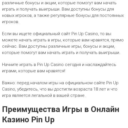
различные бонусы и акции, которые помогут вам начать
играть и получать выигрыши. Вам доступны бонусы для
новых игроков, а также регулярные бонусы для постоянных
игроков.
Если вы ищете официальный сайт Pin Up Casino, то вы
можете начать играть в игры, которые вам нравятся, прямо
сейчас. Вам доступны различные игры, бонусы и акции,
которые помогут вам начать играть и получать выигрыши.
Начните играть в Pin Up Casino сегодня и наслаждайтесь
играми, которые вам нравятся!
Важно: перед началом игры на официальном сайте Pin Up
Casino, убедитесь, что вы достигли возраста 18 лет и что
игра является легальной в вашей стране.
Преимущества Игры в Онлайн
Казино Pin Up