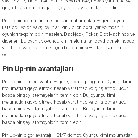
saytı, oyunçu kimi məlumatları qeyd etmək, hesab yaratmaq və
giriş etmək üçün basqa bir şey istəməyələrini təmin edir.
Pin Up-nin xidmətləri arasında ən mühüm olanı – geniş oyun
kataloqu və ən yaxşı oyunlar. Pin Up, ən populyar və məşhur
oyunları təqdim edir, məsələn, Blackjack, Poker, Slot Machines və
digərləri. Bu oyunlar, oyunçu kimi məlumatları qeyd etmək, hesab
yaratmaq və giriş etmək üçün basqa bir şey istəməyələrini təmin
edir.
Pin Up-nin avantajları
Pin Up-nin birinci avantajı – geniş bonus programı. Oyunçu kimi
məlumatları qeyd etmək, hesab yaratmaq və giriş etmək üçün
basqa bir şey istəməyələrini təmin edir. Bu, oyunçu kimi
məlumatları qeyd etmək, hesab yaratmaq və giriş etmək üçün
basqa bir şey istəməyələrini təmin edir. Bu, oyunçu kimi
məlumatları qeyd etmək, hesab yaratmaq və giriş etmək üçün
basqa bir şey istəməyələrini təmin edir.
Pin Up-nin digər avantajı – 24/7 xidmət. Oyunçu kimi məlumatları