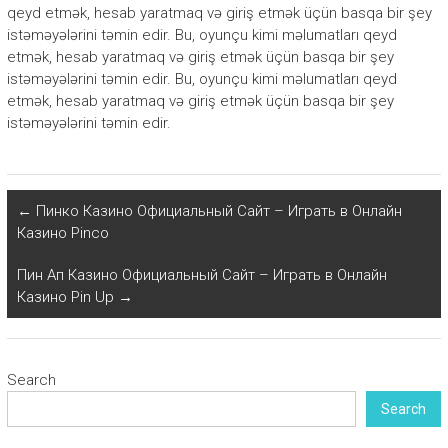
qeyd etmək, hesab yaratmaq və giriş etmək üçün basqa bir şey
istəməyələrini təmin edir. Bu, oyunçu kimi məlumatları qeyd
etmək, hesab yaratmaq və giriş etmək üçün basqa bir şey
istəməyələrini təmin edir. Bu, oyunçu kimi məlumatları qeyd
etmək, hesab yaratmaq və giriş etmək üçün basqa bir şey
istəməyələrini təmin edir.
←
Пинко Казино Официальный Сайт – Играть в Онлайн
Казино Pinco
Пин Ап Казино Официальный Сайт – Играть в Онлайн
Казино Pin Up
→
Search
Search