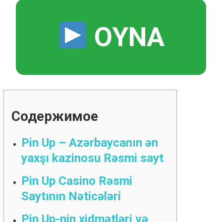
OYNA
Содержимое
Pin Up – Azərbaycanın ən
yaxşı kazinosu Rəsmi sayt
Pin Up Casino Rəsmi
Saytının Nəticələri
Pin Up-nin xidmətləri və