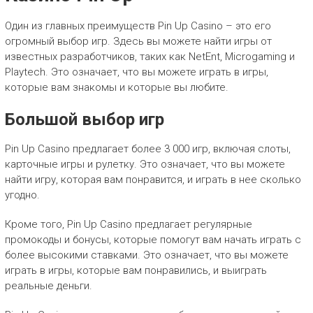
Один из главных преимуществ Pin Up Casino – это его
огромный выбор игр. Здесь вы можете найти игры от
известных разработчиков, таких как NetEnt, Microgaming и
Playtech. Это означает, что вы можете играть в игры,
которые вам знакомы и которые вы любите.
Большой выбор игр
Pin Up Casino предлагает более 3 000 игр, включая слоты,
карточные игры и рулетку. Это означает, что вы можете
найти игру, которая вам понравится, и играть в нее сколько
угодно.
Кроме того, Pin Up Casino предлагает регулярные
промокоды и бонусы, которые помогут вам начать играть с
более высокими ставками. Это означает, что вы можете
играть в игры, которые вам понравились, и выиграть
реальные деньги.