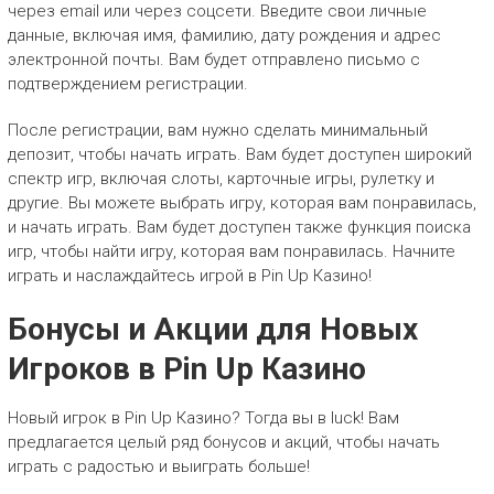
через email или через соцсети. Введите свои личные
данные, включая имя, фамилию, дату рождения и адрес
электронной почты. Вам будет отправлено письмо с
подтверждением регистрации.
После регистрации, вам нужно сделать минимальный
депозит, чтобы начать играть. Вам будет доступен широкий
спектр игр, включая слоты, карточные игры, рулетку и
другие. Вы можете выбрать игру, которая вам понравилась,
и начать играть. Вам будет доступен также функция поиска
игр, чтобы найти игру, которая вам понравилась. Начните
играть и наслаждайтесь игрой в Pin Up Казино!
Бонусы и Акции для Новых
Игроков в Pin Up Казино
Новый игрок в Pin Up Казино? Тогда вы в luck! Вам
предлагается целый ряд бонусов и акций, чтобы начать
играть с радостью и выиграть больше!