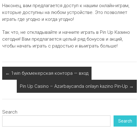
Наконец, вам предлагается доступ к нашим онлайн-играм,
которые доступны на любом устройстве. Это позволяет
играть где угодно и когда угодно!
Так что, не откладывайте и начните играть в Pin Up Казино
сегодня! Вам предлагается целый ряд бонусов и акций,
чтобы начать играть с радостью и выиграть больше!
←
1win букмекерская контора — вход
Pin Up Casino – Azərbaycanda onlayn kazino Pin-Up
→
Search
Search