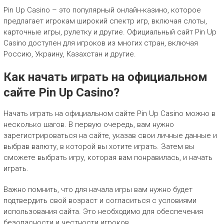
Pin Up Casino – это популярный онлайн-казино, которое
предлагает игрокам широкий спектр игр, включая слоты,
карточные игры, рулетку и другие. Официальный сайт Pin Up
Casino доступен для игроков из многих стран, включая
Россию, Украину, Казахстан и другие.
Как начать играть на официальном
сайте Pin Up Casino?
Начать играть на официальном сайте Pin Up Casino можно в
несколько шагов. В первую очередь, вам нужно
зарегистрироваться на сайте, указав свои личные данные и
выбрав валюту, в которой вы хотите играть. Затем вы
сможете выбрать игру, которая вам понравилась, и начать
играть.
Важно помнить, что для начала игры вам нужно будет
подтвердить свой возраст и согласиться с условиями
использования сайта. Это необходимо для обеспечения
безопасности и честности игроков.