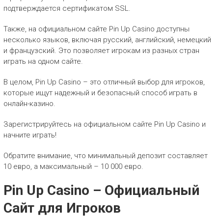
подтверждается сертификатом SSL.
Также, на официальном сайте Pin Up Casino доступны
несколько языков, включая русский, английский, немецкий
и французский. Это позволяет игрокам из разных стран
играть на одном сайте.
В целом, Pin Up Casino – это отличный выбор для игроков,
которые ищут надежный и безопасный способ играть в
онлайн-казино.
Зарегистрируйтесь на официальном сайте Pin Up Casino и
начните играть!
Обратите внимание, что минимальный депозит составляет
10 евро, а максимальный – 10 000 евро.
Pin Up Casino – Официальный
Сайт для Игроков