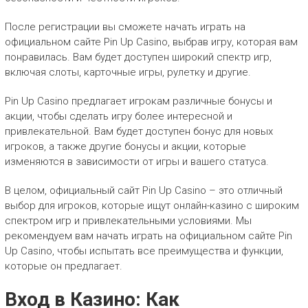
После регистрации вы сможете начать играть на
официальном сайте Pin Up Casino, выбрав игру, которая вам
понравилась. Вам будет доступен широкий спектр игр,
включая слоты, карточные игры, рулетку и другие.
Pin Up Casino предлагает игрокам различные бонусы и
акции, чтобы сделать игру более интересной и
привлекательной. Вам будет доступен бонус для новых
игроков, а также другие бонусы и акции, которые
изменяются в зависимости от игры и вашего статуса.
В целом, официальный сайт Pin Up Casino – это отличный
выбор для игроков, которые ищут онлайн-казино с широким
спектром игр и привлекательными условиями. Мы
рекомендуем вам начать играть на официальном сайте Pin
Up Casino, чтобы испытать все преимущества и функции,
которые он предлагает.
Вход в Казино: Как