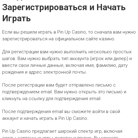
Зарегистрироваться и Начать
Играть
Если вы решили играть в Pin Up Casino, то сначала вам нужно
зарегистрироваться на официальном сайте казино.
Для регистрации вам нужно выполнить несколько простых
шагов. Вам нужно выбрать тип аккаунта (игрок или дилер) и
ввести свои личные данные, включая имя, фамилию, дату
рождения и адрес электронной почты.
После регистрации вам будет отправлено письмо с
подтверждением email. Вам нужно открыть это письмо и
кликнуть на ссылку для подтверждения email.
После подтверждения email вы сможете войти в свой
аккаунт и начать играть в Pin Up Casino.
Pin Up Casino предлагает широкий спектр игр, включая