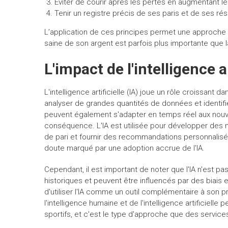
Éviter de courir après les pertes en augmentant l
Tenir un registre précis de ses paris et de ses rés
L’application de ces principes permet une approche p
saine de son argent est parfois plus importante que l
L'impact de l'intelligence ar
L'intelligence artificielle (IA) joue un rôle croissant
analyser de grandes quantités de données et identifi
peuvent également s'adapter en temps réel aux nouvel
conséquence. L'IA est utilisée pour développer des 
de pari et fournir des recommandations personnalisée
doute marqué par une adoption accrue de l'IA.
Cependant, il est important de noter que l'IA n'est pa
historiques et peuvent être influencés par des biais et
d'utiliser l'IA comme un outil complémentaire à son 
l'intelligence humaine et de l'intelligence artificielle
sportifs, et c'est le type d'approche que des serv