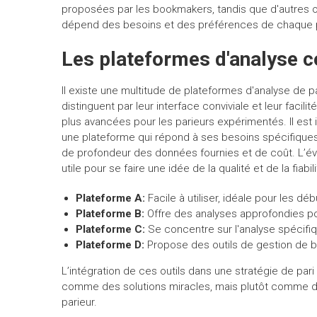
proposées par les bookmakers, tandis que d'autres of
dépend des besoins et des préférences de chaque p
Les plateformes d'analyse 
Il existe une multitude de plateformes d'analyse de p
distinguent par leur interface conviviale et leur facilit
plus avancées pour les parieurs expérimentés. Il est
une plateforme qui répond à ses besoins spécifiques
de profondeur des données fournies et de coût. L’éva
utile pour se faire une idée de la qualité et de la fiab
Plateforme A:
Facile à utiliser, idéale pour les déb
Plateforme B:
Offre des analyses approfondies po
Plateforme C:
Se concentre sur l'analyse spécifiq
Plateforme D:
Propose des outils de gestion de ba
L’intégration de ces outils dans une stratégie de pari
comme des solutions miracles, mais plutôt comme de
parieur.