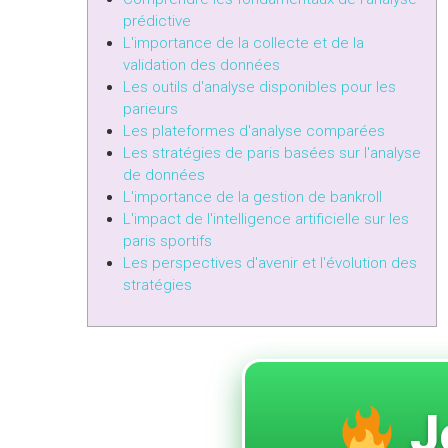
prédictive
L'importance de la collecte et de la
validation des données
Les outils d'analyse disponibles pour les
parieurs
Les plateformes d'analyse comparées
Les stratégies de paris basées sur l'analyse
de données
L'importance de la gestion de bankroll
L'impact de l'intelligence artificielle sur les
paris sportifs
Les perspectives d'avenir et l'évolution des
stratégies
J