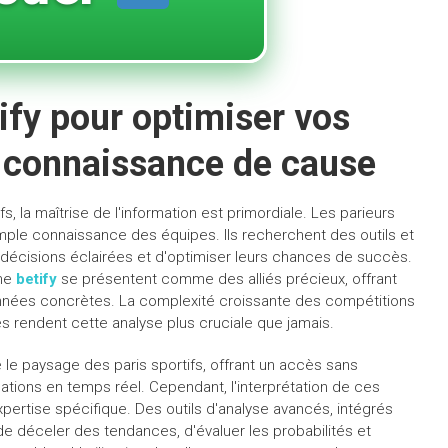
tify pour optimiser vos
e connaissance de cause
s, la maîtrise de l'information est primordiale. Les parieurs
simple connaissance des équipes. Ils recherchent des outils et
écisions éclairées et d'optimiser leurs chances de succès.
mme
betify
se présentent comme des alliés précieux, offrant
nées concrètes. La complexité croissante des compétitions
es rendent cette analyse plus cruciale que jamais.
 le paysage des paris sportifs, offrant un accès sans
ations en temps réel. Cependant, l'interprétation de ces
ertise spécifique. Des outils d'analyse avancés, intégrés
 déceler des tendances, d'évaluer les probabilités et