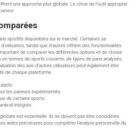
frent une approche plus globale. Le choix de l'outil approprié
arieur.
comparées
aris sportifs disponibles sur le marché. Certaines se
é d'utilisation, tandis que d'autres offrent des fonctionnalités
 important de comparer les différentes options et de choisir
 en termes de sports couverts, de types de paris analysés,
luation des avis d’autres utilisateurs peut également être
ilité de chaque plateforme.
utants.
ur les parieurs expérimentés.
ue de certains sports.
nkroll intégrés.
 globale est essentielle. Ils ne doivent pas être considérés
s aides précieuses pour compléter l’analyse personnelle du