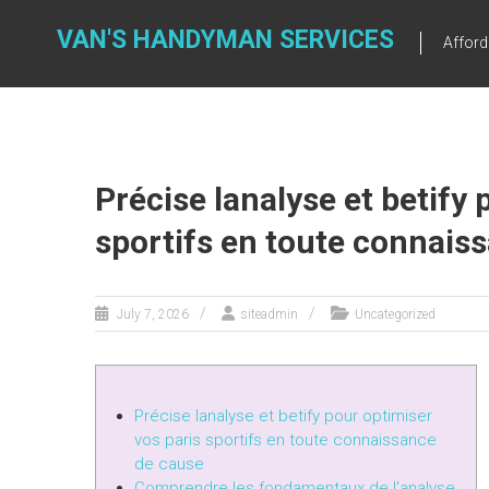
Skip
to
VAN'S HANDYMAN SERVICES
Affor
content
Précise lanalyse et betify 
sportifs en toute connais
July 7, 2026
siteadmin
Uncategorized
Précise lanalyse et betify pour optimiser
vos paris sportifs en toute connaissance
de cause
Comprendre les fondamentaux de l'analyse