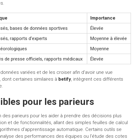
s.
ique
Importance
lisés, bases de données sportives
Élevée
isés, rapports d'experts
Moyenne à élevée
téorologiques
Moyenne
de presse officiels, rapports médicaux
Élevée
onnées variées et de les croiser afin d'avoir une vue
dont certaines similaires à
betify
, intègrent ces différents
e.
ibles pour les parieurs
n des parieurs pour les aider à prendre des décisions plus
on et de fonctionnalités, allant des simples feuilles de calcul
gorithmes d'apprentissage automatique. Certains outils se
'analyse des performances des équipes ou l'étude des cotes