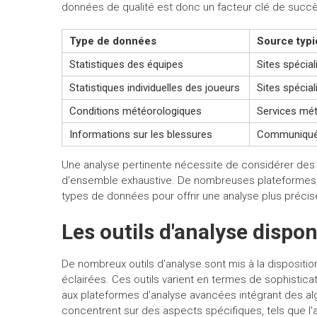
données de qualité est donc un facteur clé de succè
Type de données
Source typ
Statistiques des équipes
Sites spécia
Statistiques individuelles des joueurs
Sites spécial
Conditions météorologiques
Services mé
Informations sur les blessures
Communiqués 
Une analyse pertinente nécessite de considérer des d
d'ensemble exhaustive. De nombreuses plateformes, 
types de données pour offrir une analyse plus précis
Les outils d'analyse dispon
De nombreux outils d'analyse sont mis à la dispositio
éclairées. Ces outils varient en termes de sophisticati
aux plateformes d'analyse avancées intégrant des al
concentrent sur des aspects spécifiques, tels que l