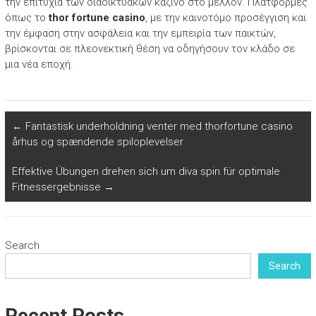
την επιτυχία των διαδικτυακών καζίνο στο μέλλον. Πλατφόρμες
όπως το
thor fortune casino
, με την καινοτόμο προσέγγιση και
την έμφαση στην ασφάλεια και την εμπειρία των παικτών,
βρίσκονται σε πλεονεκτική θέση να οδηγήσουν τον κλάδο σε
μια νέα εποχή.
←
Fantastisk underholdning venter med thorfortune casino
århus og spændende spiloplevelser
Effektive Übungen drehen sich um diva spin für optimale
Fitnessergebnisse
→
Search
Search
Recent Posts