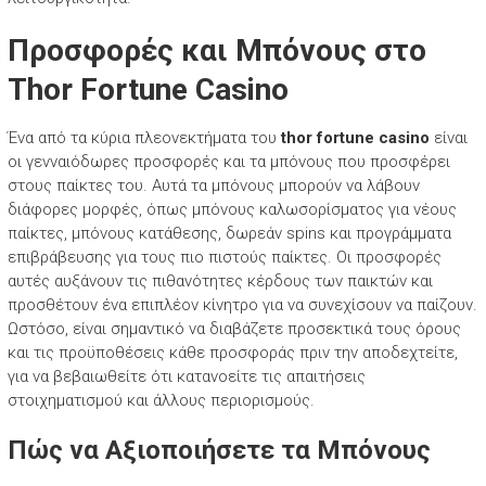
Προσφορές και Μπόνους στο
Thor Fortune Casino
Ένα από τα κύρια πλεονεκτήματα του
thor fortune casino
είναι
οι γενναιόδωρες προσφορές και τα μπόνους που προσφέρει
στους παίκτες του. Αυτά τα μπόνους μπορούν να λάβουν
διάφορες μορφές, όπως μπόνους καλωσορίσματος για νέους
παίκτες, μπόνους κατάθεσης, δωρεάν spins και προγράμματα
επιβράβευσης για τους πιο πιστούς παίκτες. Οι προσφορές
αυτές αυξάνουν τις πιθανότητες κέρδους των παικτών και
προσθέτουν ένα επιπλέον κίνητρο για να συνεχίσουν να παίζουν.
Ωστόσο, είναι σημαντικό να διαβάζετε προσεκτικά τους όρους
και τις προϋποθέσεις κάθε προσφοράς πριν την αποδεχτείτε,
για να βεβαιωθείτε ότι κατανοείτε τις απαιτήσεις
στοιχηματισμού και άλλους περιορισμούς.
Πώς να Αξιοποιήσετε τα Μπόνους