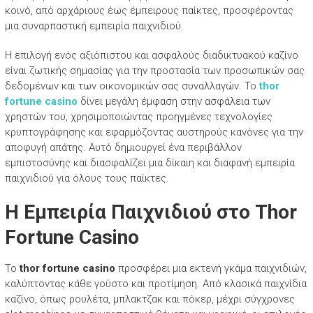
κοινό, από αρχάριους έως έμπειρους παίκτες, προσφέροντας
μια συναρπαστική εμπειρία παιχνιδιού.
Η επιλογή ενός αξιόπιστου και ασφαλούς διαδικτυακού καζίνο
είναι ζωτικής σημασίας για την προστασία των προσωπικών σας
δεδομένων και των οικονομικών σας συναλλαγών. Το
thor
fortune casino
δίνει μεγάλη έμφαση στην ασφάλεια των
χρηστών του, χρησιμοποιώντας προηγμένες τεχνολογίες
κρυπτογράφησης και εφαρμόζοντας αυστηρούς κανόνες για την
αποφυγή απάτης. Αυτό δημιουργεί ένα περιβάλλον
εμπιστοσύνης και διασφαλίζει μια δίκαιη και διαφανή εμπειρία
παιχνιδιού για όλους τους παίκτες.
Η Εμπειρία Παιχνιδιού στο Thor
Fortune Casino
Το
thor fortune casino
προσφέρει μια εκτενή γκάμα παιχνιδιών,
καλύπτοντας κάθε γούστο και προτίμηση. Από κλασικά παιχνίδια
καζίνο, όπως ρουλέτα, μπλακτζακ και πόκερ, μέχρι σύγχρονες