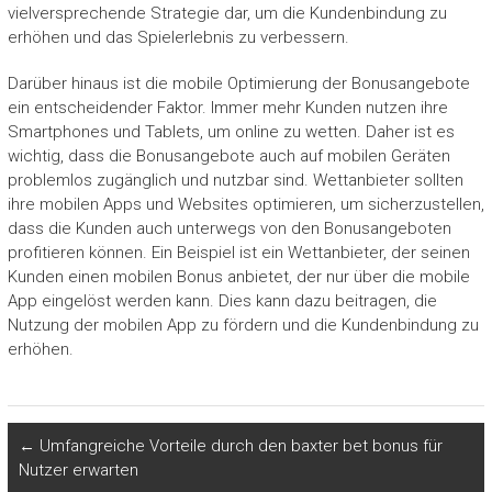
vielversprechende Strategie dar, um die Kundenbindung zu
erhöhen und das Spielerlebnis zu verbessern.
Darüber hinaus ist die mobile Optimierung der Bonusangebote
ein entscheidender Faktor. Immer mehr Kunden nutzen ihre
Smartphones und Tablets, um online zu wetten. Daher ist es
wichtig, dass die Bonusangebote auch auf mobilen Geräten
problemlos zugänglich und nutzbar sind. Wettanbieter sollten
ihre mobilen Apps und Websites optimieren, um sicherzustellen,
dass die Kunden auch unterwegs von den Bonusangeboten
profitieren können. Ein Beispiel ist ein Wettanbieter, der seinen
Kunden einen mobilen Bonus anbietet, der nur über die mobile
App eingelöst werden kann. Dies kann dazu beitragen, die
Nutzung der mobilen App zu fördern und die Kundenbindung zu
erhöhen.
←
Umfangreiche Vorteile durch den baxter bet bonus für
Nutzer erwarten