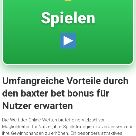
Spielen
Umfangreiche Vorteile durch
den baxter bet bonus für
Nutzer erwarten
Die Welt der Online-Wetten bietet eine Vielzahl von
Möglichkeiten für Nutzer, ihre Spielstrategien zu verbessern und
ihre Gewinnchancen zu erhöhen. Ein besonders attraktives