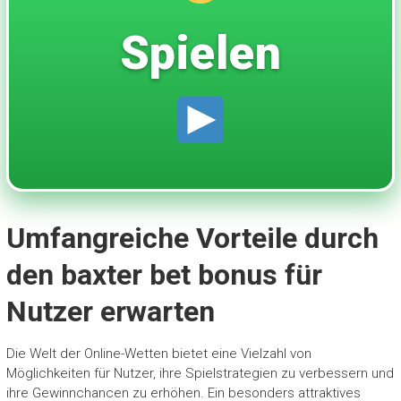
Spielen
Umfangreiche Vorteile durch
den baxter bet bonus für
Nutzer erwarten
Die Welt der Online-Wetten bietet eine Vielzahl von
Möglichkeiten für Nutzer, ihre Spielstrategien zu verbessern und
ihre Gewinnchancen zu erhöhen. Ein besonders attraktives