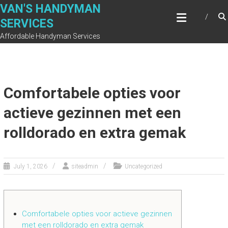
Skip
VAN'S HANDYMAN
to
SERVICES
content
Affordable Handyman Services
Comfortabele opties voor
actieve gezinnen met een
rolldorado en extra gemak
July 1, 2026
siteadmin
Uncategorized
Comfortabele opties voor actieve gezinnen
met een rolldorado en extra gemak