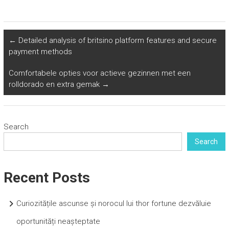
←
Detailed analysis of britsino platform features and secure
payment methods
Comfortabele opties voor actieve gezinnen met een
rolldorado en extra gemak
→
Search
Search
Recent Posts
Curiozitățile ascunse și norocul lui thor fortune dezvăluie
oportunități neașteptate