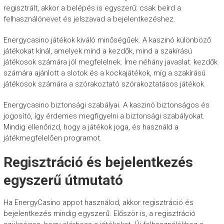
regisztrált, akkor a belépés is egyszerű: csak beírd a
felhasználónevet és jelszavad a bejelentkezéshez.
Energycasino játékok kiváló minőségűek. A kaszinó különböző
játékokat kínál, amelyek mind a kezdők, mind a szakírású
játékosok számára jól megfelelnek. Íme néhány javaslat: kezdők
számára ajánlott a slotok és a kockajátékok, míg a szakírású
játékosok számára a szórakoztató szórakoztatásos játékok.
Energycasino biztonsági szabályai. A kaszinó biztonságos és
jogosító, így érdemes megfigyelni a biztonsági szabályokat.
Mindig ellenőrizd, hogy a játékok joga, és használd a
játékmegfelelően programot.
Regisztráció és bejelentkezés
egyszerű útmutató
Ha EnergyCasino appot használod, akkor regisztráció és
bejelentkezés mindig egyszerű. Először is, a regisztráció