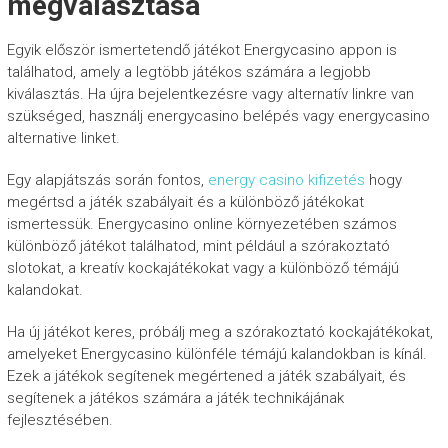
megválasztása
Egyik először ismertetendő játékot Energycasino appon is
találhatod, amely a legtöbb játékos számára a legjobb
kiválasztás. Ha újra bejelentkezésre vagy alternatív linkre van
szükséged, használj energycasino belépés vagy energycasino
alternative linket.
Egy alapjátszás során fontos,
energy casino kifizetés
hogy
megértsd a játék szabályait és a különböző játékokat
ismertessük. Energycasino online környezetében számos
különböző játékot találhatod, mint például a szórakoztató
slotokat, a kreatív kockajátékokat vagy a különböző témájú
kalandokat.
Ha új játékot keres, próbálj meg a szórakoztató kockajátékokat,
amelyeket Energycasino különféle témájú kalandokban is kínál.
Ezek a játékok segítenek megértened a játék szabályait, és
segítenek a játékos számára a játék technikájának
fejlesztésében.