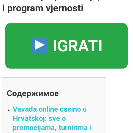
i program vjernosti
IGRATI
Содержимое
Vavada online casino u
Hrvatskoj: sve o
promocijama, turnirima i