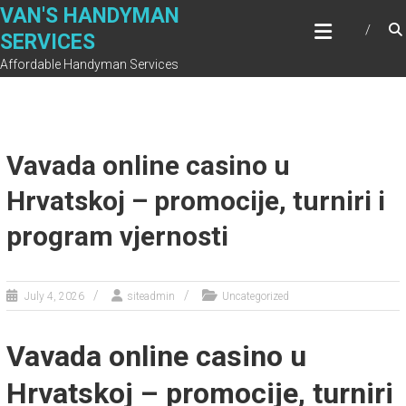
Skip
VAN'S HANDYMAN
to
SERVICES
content
Affordable Handyman Services
Vavada online casino u
Hrvatskoj – promocije, turniri i
program vjernosti
July 4, 2026
siteadmin
Uncategorized
Vavada online casino u
Hrvatskoj – promocije, turniri