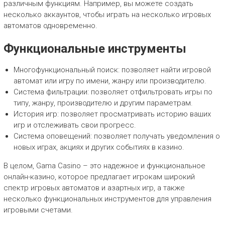
различным функциям. Например, вы можете создать
несколько аккаунтов, чтобы играть на несколько игровых
автоматов одновременно.
Функциональные инструменты
Многофункциональный поиск: позволяет найти игровой
автомат или игру по имени, жанру или производителю.
Система фильтрации: позволяет отфильтровать игры по
типу, жанру, производителю и другим параметрам.
История игр: позволяет просматривать историю ваших
игр и отслеживать свои прогресс.
Система оповещений: позволяет получать уведомления о
новых играх, акциях и других событиях в казино.
В целом, Gama Casino – это надежное и функциональное
онлайн-казино, которое предлагает игрокам широкий
спектр игровых автоматов и азартных игр, а также
несколько функциональных инструментов для управления
игровыми счетами.