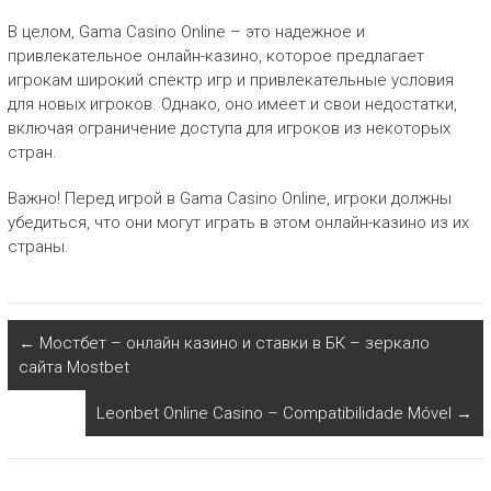
В целом, Gama Casino Online – это надежное и
привлекательное онлайн-казино, которое предлагает
игрокам широкий спектр игр и привлекательные условия
для новых игроков. Однако, оно имеет и свои недостатки,
включая ограничение доступа для игроков из некоторых
стран.
Важно! Перед игрой в Gama Casino Online, игроки должны
убедиться, что они могут играть в этом онлайн-казино из их
страны.
←
Мостбет – онлайн казино и ставки в БК – зеркало
сайта Mostbet
Leonbet Online Casino – Compatibilidade Móvel
→