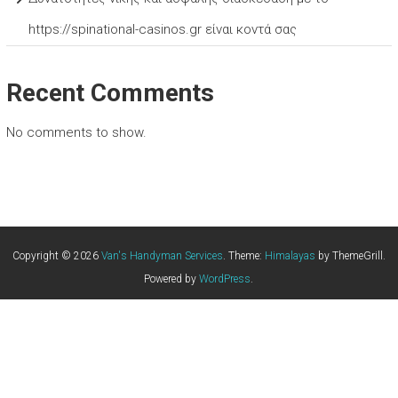
https://spinational-casinos.gr είναι κοντά σας
Recent Comments
No comments to show.
Copyright © 2026
Van's Handyman Services
. Theme:
Himalayas
by ThemeGrill.
Powered by
WordPress
.