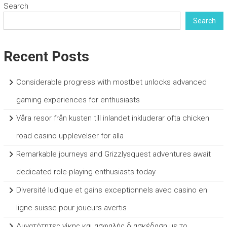
Search
Search
Recent Posts
Considerable progress with mostbet unlocks advanced
gaming experiences for enthusiasts
Våra resor från kusten till inlandet inkluderar ofta chicken
road casino upplevelser för alla
Remarkable journeys and Grizzlysquest adventures await
dedicated role-playing enthusiasts today
Diversité ludique et gains exceptionnels avec casino en
ligne suisse pour joueurs avertis
Δυνατότητες νίκης και ασφαλής διασκέδαση με το