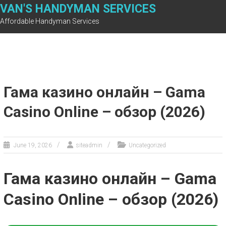
Skip
VAN'S HANDYMAN SERVICES
to
Affordable Handyman Services
content
Гама казино онлайн – Gama
Casino Online – обзор (2026)
June 19, 2026
siteadmin
Uncategorized
Гама казино онлайн – Gama
Casino Online – обзор (2026)