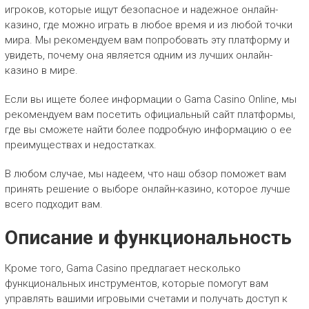
игроков, которые ищут безопасное и надежное онлайн-
казино, где можно играть в любое время и из любой точки
мира. Мы рекомендуем вам попробовать эту платформу и
увидеть, почему она является одним из лучших онлайн-
казино в мире.
Если вы ищете более информации о Gama Casino Online, мы
рекомендуем вам посетить официальный сайт платформы,
где вы сможете найти более подробную информацию о ее
преимуществах и недостатках.
В любом случае, мы надеем, что наш обзор поможет вам
принять решение о выборе онлайн-казино, которое лучше
всего подходит вам.
Описание и функциональность
Кроме того, Gama Casino предлагает несколько
функциональных инструментов, которые помогут вам
управлять вашими игровыми счетами и получать доступ к