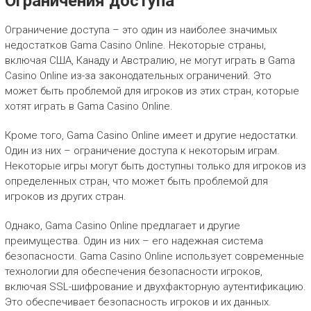
Ограничения доступа
Ограничение доступа – это один из наиболее значимых
недостатков Gama Casino Online. Некоторые страны,
включая США, Канаду и Австралию, не могут играть в Gama
Casino Online из-за законодательных ограничений. Это
может быть проблемой для игроков из этих стран, которые
хотят играть в Gama Casino Online.
Кроме того, Gama Casino Online имеет и другие недостатки.
Один из них – ограничение доступа к некоторым играм.
Некоторые игры могут быть доступны только для игроков из
определенных стран, что может быть проблемой для
игроков из других стран.
Однако, Gama Casino Online предлагает и другие
преимущества. Один из них – его надежная система
безопасности. Gama Casino Online использует современные
технологии для обеспечения безопасности игроков,
включая SSL-шифрование и двухфакторную аутентификацию.
Это обеспечивает безопасность игроков и их данных.