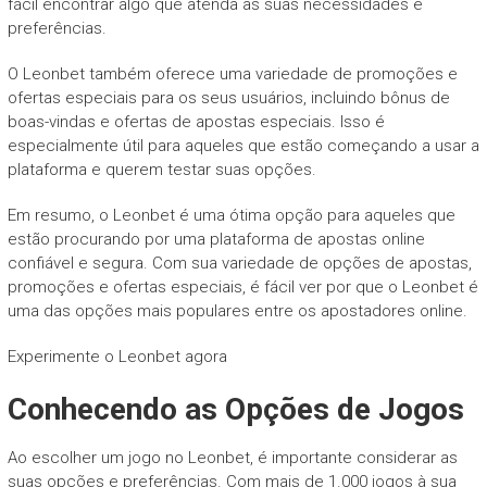
fácil encontrar algo que atenda às suas necessidades e
preferências.
O Leonbet também oferece uma variedade de promoções e
ofertas especiais para os seus usuários, incluindo bônus de
boas-vindas e ofertas de apostas especiais. Isso é
especialmente útil para aqueles que estão começando a usar a
plataforma e querem testar suas opções.
Em resumo, o Leonbet é uma ótima opção para aqueles que
estão procurando por uma plataforma de apostas online
confiável e segura. Com sua variedade de opções de apostas,
promoções e ofertas especiais, é fácil ver por que o Leonbet é
uma das opções mais populares entre os apostadores online.
Experimente o Leonbet agora
Conhecendo as Opções de Jogos
Ao escolher um jogo no Leonbet, é importante considerar as
suas opções e preferências. Com mais de 1.000 jogos à sua