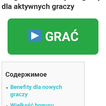
dla aktywnych graczy
GRAĆ
Содержимое
Benefity dla nowych
graczy
Wielkość bonusu