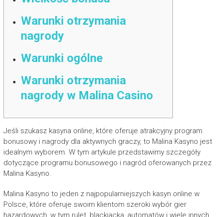
Warunki otrzymania
nagrody
Warunki ogólne
Warunki otrzymania
nagrody w Malina Casino
Jeśli szukasz kasyna online, które oferuje atrakcyjny program
bonusowy i nagrody dla aktywnych graczy, to Malina Kasyno jest
idealnym wyborem. W tym artykule przedstawimy szczegóły
dotyczące programu bonusowego i nagród oferowanych przez
Malina Kasyno.
Malina Kasyno to jeden z najpopularniejszych kasyn online w
Polsce, które oferuje swoim klientom szeroki wybór gier
hazardowych, w tym rulet, blackjacka, automatów i wiele innych.