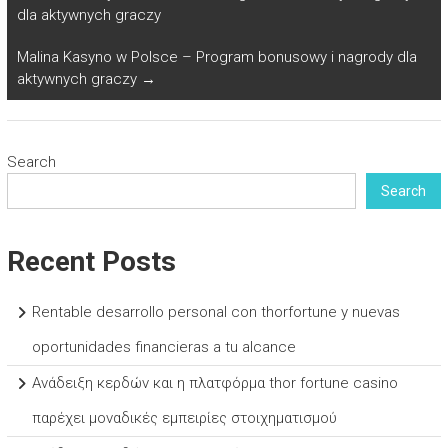
dla aktywnych graczy
Malina Kasyno w Polsce – Program bonusowy i nagrody dla
aktywnych graczy
→
Search
Search
Recent Posts
Rentable desarrollo personal con thorfortune y nuevas
oportunidades financieras a tu alcance
Ανάδειξη κερδών και η πλατφόρμα thor fortune casino
παρέχει μοναδικές εμπειρίες στοιχηματισμού