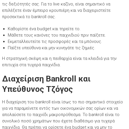
τις δεξιότητές σας. Για το live καζίνο, είναι σημαντικό να
επιλέξετε έναν έμπειρο κρουπιέρη και να διαχειριστείτε
προσεκτικά το bankroll σας.
Καθορίστε ένα budget και τηρείτε το.
Μάθετε τους κανόνες του παιχνιδιού πριν παίξετε.
Εκμεταλλευτείτε τις προσφορές και τα μπόνους.
Παίξτε υπεύθυνα και μην κυνηγάτε τις ζημιές.
Η στρατηγική σκέψη και η πειθαρχία είναι τα κλειδιά για την
επιτυχία στα τυχερά παιχνίδια.
Διαχείριση Bankroll και
Υπεύθυνος Τζόγος
Η διαχείριση του bankroll είναι ίσως το πιο σημαντικό στοιχείο
για να παραμείνετε εντός των οικονομικών σας ορίων και να
απολαύσετε το παιχνίδι μακροπρόθεσμα. Το bankroll είναι το
συνολικό ποσό χρημάτων που έχετε διαθέσιμο για τυχερά
παιχνίδια. Θα πρέπει να ορίσετε ένα budget και να μην το