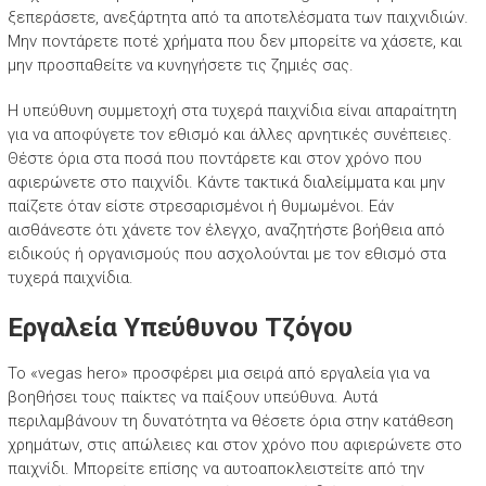
ξεπεράσετε, ανεξάρτητα από τα αποτελέσματα των παιχνιδιών.
Μην ποντάρετε ποτέ χρήματα που δεν μπορείτε να χάσετε, και
μην προσπαθείτε να κυνηγήσετε τις ζημιές σας.
Η υπεύθυνη συμμετοχή στα τυχερά παιχνίδια είναι απαραίτητη
για να αποφύγετε τον εθισμό και άλλες αρνητικές συνέπειες.
Θέστε όρια στα ποσά που ποντάρετε και στον χρόνο που
αφιερώνετε στο παιχνίδι. Κάντε τακτικά διαλείμματα και μην
παίζετε όταν είστε στρεσαρισμένοι ή θυμωμένοι. Εάν
αισθάνεστε ότι χάνετε τον έλεγχο, αναζητήστε βοήθεια από
ειδικούς ή οργανισμούς που ασχολούνται με τον εθισμό στα
τυχερά παιχνίδια.
Εργαλεία Υπεύθυνου Τζόγου
Το «vegas hero» προσφέρει μια σειρά από εργαλεία για να
βοηθήσει τους παίκτες να παίξουν υπεύθυνα. Αυτά
περιλαμβάνουν τη δυνατότητα να θέσετε όρια στην κατάθεση
χρημάτων, στις απώλειες και στον χρόνο που αφιερώνετε στο
παιχνίδι. Μπορείτε επίσης να αυτοαποκλειστείτε από την