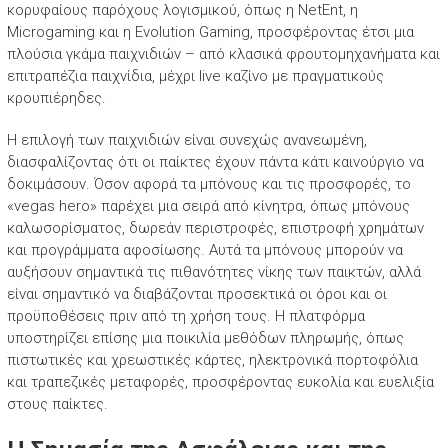
κορυφαίους παρόχους λογισμικού, όπως η NetEnt, η
Microgaming και η Evolution Gaming, προσφέροντας έτσι μια
πλούσια γκάμα παιχνιδιών – από κλασικά φρουτομηχανήματα και
επιτραπέζια παιχνίδια, μέχρι live καζίνο με πραγματικούς
κρουπιέρηδες.
Η επιλογή των παιχνιδιών είναι συνεχώς ανανεωμένη,
διασφαλίζοντας ότι οι παίκτες έχουν πάντα κάτι καινούργιο να
δοκιμάσουν. Όσον αφορά τα μπόνους και τις προσφορές, το
«vegas hero» παρέχει μια σειρά από κίνητρα, όπως μπόνους
καλωσορίσματος, δωρεάν περιστροφές, επιστροφή χρημάτων
και προγράμματα αφοσίωσης. Αυτά τα μπόνους μπορούν να
αυξήσουν σημαντικά τις πιθανότητες νίκης των παικτών, αλλά
είναι σημαντικό να διαβάζονται προσεκτικά οι όροι και οι
προϋποθέσεις πριν από τη χρήση τους. Η πλατφόρμα
υποστηρίζει επίσης μια ποικιλία μεθόδων πληρωμής, όπως
πιστωτικές και χρεωστικές κάρτες, ηλεκτρονικά πορτοφόλια
και τραπεζικές μεταφορές, προσφέροντας ευκολία και ευελιξία
στους παίκτες.