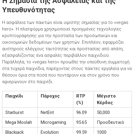
Η Σημασία της Ασφάλειας και της
Υπευθυνότητας
Η ασφάλεια των παικτών είναι υψίστης σημασίας για το «vegas
hero». Η πλατφόρμα χρησιμοποιεί προηγμένες τεχνολογίες
κρυπτογράφησης για την προστασία των προσωπικών και
οικονομικών δεδομένων των χρηστών. Επιπλέον, εφαρμόζει
αυστηρούς ελέγχους ταυτότητας και προστασίας από απάτη,
εξασφαλίζοντας ένα ασφαλές περιβάλλον παιχνιδιού.
Παράλληλα, το «vegas hero» προωθεί την υπεύθυνη συμμετοχή
στα τυχερά παιχνίδια, παρέχοντας στους παίκτες εργαλεία για να
θέσουν όρια στα ποσά που ποντάρουν και στον χρόνο που
αφιερώνουν στο παιχνίδι.
Παιχνίδι
Πάροχος
RTP
Μέγιστο
(%)
Κέρδος
Starburst
NetEnt
96.09
50,000
Mega Moolah
Microgaming
95.65
Προοδευτικό
Blackjack
Evolution
99.59
1000