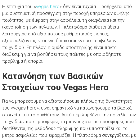
Η επιτυχία του «
vegas hero
» δεν είναι τυχαία. Προέρχεται από
μια συστηματική προσέγγιση στην παροχή υπηρεσιών υψηλής
ποιότητας, με έμφαση στην ασφάλεια, τη διαφάνεια και την
ικανοποίηση των πελατών. Η πλατφόρμα διαθέτει άδεια
λειτουργίας από αξιόπιστους ρυθμιστικούς φορείς,
εξασφαλίζοντας έτσι ένα δίκαιο και έντιμο περιβάλλον
παιχνιδιού. Επιπλέον, η ομάδα υποστήριξης είναι πάντα
διαθέσιμη για να βοηθήσει τους παίκτες με οποιοδήποτε
πρόβλημα ή απορία.
Κατανόηση των Βασικών
Στοιχείων του Vegas Hero
Για να μπορέσουμε να αξιοποιήσουμε πλήρως τις δυνατότητες
του «vegas hero», είναι σημαντικό να κατανοήσουμε τα βασικά
στοιχεία που το συνθέτουν. Αυτό περιλαμβάνει την ποικιλία των
παιχνιδιών που προσφέρει, τα μπόνους και τις προσφορές που
διατίθενται, τις μεθόδους πληρωμής που υποστηρίζει και τα
μέτρα ασφαλείας που εφαρμόζει. Η πλατφόρμα συνεργάζεται με