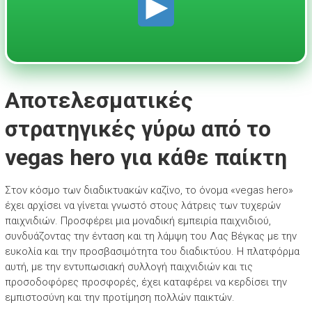
Αποτελεσματικές
στρατηγικές γύρω από το
vegas hero για κάθε παίκτη
Στον κόσμο των διαδικτυακών καζίνο, το όνομα «vegas hero»
έχει αρχίσει να γίνεται γνωστό στους λάτρεις των τυχερών
παιχνιδιών. Προσφέρει μια μοναδική εμπειρία παιχνιδιού,
συνδυάζοντας την ένταση και τη λάμψη του Λας Βέγκας με την
ευκολία και την προσβασιμότητα του διαδικτύου. Η πλατφόρμα
αυτή, με την εντυπωσιακή συλλογή παιχνιδιών και τις
προσοδοφόρες προσφορές, έχει καταφέρει να κερδίσει την
εμπιστοσύνη και την προτίμηση πολλών παικτών.