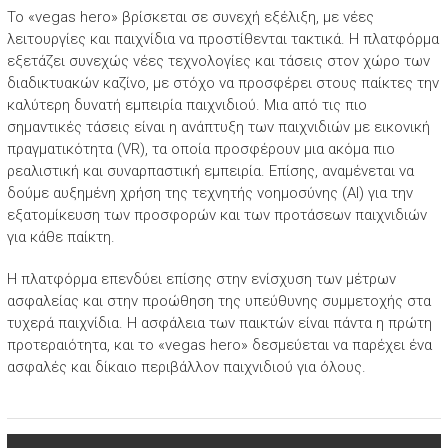
Το «vegas hero» βρίσκεται σε συνεχή εξέλιξη, με νέες
λειτουργίες και παιχνίδια να προστίθενται τακτικά. Η πλατφόρμα
εξετάζει συνεχώς νέες τεχνολογίες και τάσεις στον χώρο των
διαδικτυακών καζίνο, με στόχο να προσφέρει στους παίκτες την
καλύτερη δυνατή εμπειρία παιχνιδιού. Μια από τις πιο
σημαντικές τάσεις είναι η ανάπτυξη των παιχνιδιών με εικονική
πραγματικότητα (VR), τα οποία προσφέρουν μια ακόμα πιο
ρεαλιστική και συναρπαστική εμπειρία. Επίσης, αναμένεται να
δούμε αυξημένη χρήση της τεχνητής νοημοσύνης (AI) για την
εξατομίκευση των προσφορών και των προτάσεων παιχνιδιών
για κάθε παίκτη.
Η πλατφόρμα επενδύει επίσης στην ενίσχυση των μέτρων
ασφαλείας και στην προώθηση της υπεύθυνης συμμετοχής στα
τυχερά παιχνίδια. Η ασφάλεια των παικτών είναι πάντα η πρώτη
προτεραιότητα, και το «vegas hero» δεσμεύεται να παρέχει ένα
ασφαλές και δίκαιο περιβάλλον παιχνιδιού για όλους.