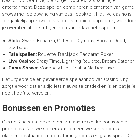
Deal or No Deal Live, die zorgen voor extra spanning en
entertainment. Deze spellen combineren elementen van game
shows met de opwinding van casinogokken. Het live casino is
toegankelijk op zowel desktop als mobiele apparaten, waardoor
je overal en altijd kunt genieten van je favoriete spellen.
Slots:
Sweet Bonanza, Gates of Olympus, Book of Dead,
Starburst
Tafelspellen:
Roulette, Blackjack, Baccarat, Poker
Live Casino:
Crazy Time, Lightning Roulette, Dream Catcher
Game Shows:
Monopoly Live, Deal or No Deal Live
Het uitgebreide en gevarieerde spelaanbod van Casino King
zorgt ervoor dat er altijd iets nieuws te ontdekken is en dat je je
nooit hoeft te vervelen.
Bonussen en Promoties
Casino King staat bekend om zijn aantrekkelijke bonussen en
promoties. Nieuwe spelers kunnen een welkomstbonus
claimen, bestaande uit een stortingsbonus en gratis spins. De