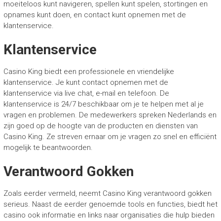
moeiteloos kunt navigeren, spellen kunt spelen, stortingen en
opnames kunt doen, en contact kunt opnemen met de
klantenservice.
Klantenservice
Casino King biedt een professionele en vriendelijke
klantenservice. Je kunt contact opnemen met de
klantenservice via live chat, e-mail en telefoon. De
klantenservice is 24/7 beschikbaar om je te helpen met al je
vragen en problemen. De medewerkers spreken Nederlands en
zijn goed op de hoogte van de producten en diensten van
Casino King. Ze streven ernaar om je vragen zo snel en efficiënt
mogelijk te beantwoorden.
Verantwoord Gokken
Zoals eerder vermeld, neemt Casino King verantwoord gokken
serieus. Naast de eerder genoemde tools en functies, biedt het
casino ook informatie en links naar organisaties die hulp bieden