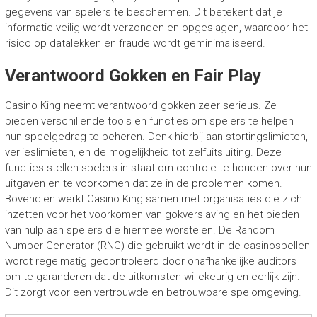
gegevens van spelers te beschermen. Dit betekent dat je
informatie veilig wordt verzonden en opgeslagen, waardoor het
risico op datalekken en fraude wordt geminimaliseerd.
Verantwoord Gokken en Fair Play
Casino King neemt verantwoord gokken zeer serieus. Ze
bieden verschillende tools en functies om spelers te helpen
hun speelgedrag te beheren. Denk hierbij aan stortingslimieten,
verlieslimieten, en de mogelijkheid tot zelfuitsluiting. Deze
functies stellen spelers in staat om controle te houden over hun
uitgaven en te voorkomen dat ze in de problemen komen.
Bovendien werkt Casino King samen met organisaties die zich
inzetten voor het voorkomen van gokverslaving en het bieden
van hulp aan spelers die hiermee worstelen. De Random
Number Generator (RNG) die gebruikt wordt in de casinospellen
wordt regelmatig gecontroleerd door onafhankelijke auditors
om te garanderen dat de uitkomsten willekeurig en eerlijk zijn.
Dit zorgt voor een vertrouwde en betrouwbare spelomgeving.