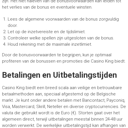
zijn. Het niet naleven van de bonusvoorwaarden kan leiden tot
het verlies van de bonus en eventuele winsten.
Lees de algemene voorwaarden van de bonus zorgvuldig
door.
Let op de inzetvereiste en de tijdslimiet.
Controleer welke spellen zijn uitgesloten van de bonus.
Houd rekening met de maximale inzetlimiet.
Door de bonusvoorwaarden te begrijpen, kun je optimaal
profiteren van de bonussen en promoties die Casino King biedt.
Betalingen en Uitbetalingstijden
Casino King biedt een breed scala aan veilige en betrouwbare
betaalmethoden aan, speciaal afgestemd op de Belgische
markt. Je kunt onder andere betalen met Bancontact, Payconiq,
Visa, Mastercard, Skrill, Neteller en diverse cryptocurrencies. De
valuta die gebruikt wordt is de Euro (€). Storten gaat over het
algemeen direct, terwijl uitbetalingen meestal binnen 24-48 uur
worden verwerkt. De werkelijke uitbetalingstijd kan afhangen van