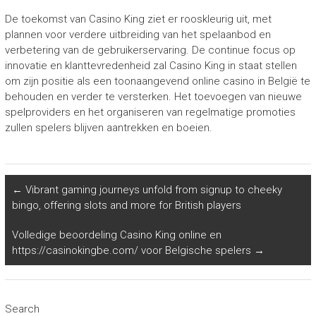
De toekomst van Casino King ziet er rooskleurig uit, met
plannen voor verdere uitbreiding van het spelaanbod en
verbetering van de gebruikerservaring. De continue focus op
innovatie en klanttevredenheid zal Casino King in staat stellen
om zijn positie als een toonaangevend online casino in België te
behouden en verder te versterken. Het toevoegen van nieuwe
spelproviders en het organiseren van regelmatige promoties
zullen spelers blijven aantrekken en boeien.
←
Vibrant gaming journeys unfold from signup to cheeky
bingo, offering slots and more for British players
Volledige beoordeling Casino King online en
https://casinokingbe.com/ voor Belgische spelers
→
Search