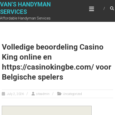
Skip
VAN'S HANDYMAN
to
SERVICES
content
Affordable Handyman Services
Volledige beoordeling Casino
King online en
https://casinokingbe.com/ voor
Belgische spelers
July 2, 2026
siteadmin
Uncategorized