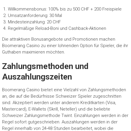
Willkommensbonus: 100% bis zu 500 CHF + 200 Freispiele
Umsatzanforderung: 30 Mal
Mindesteinzahlung: 20 CHF
Regelmäßige Reload-Boni und Cashback-Aktionen
Die attraktiven Bonusangebote und Promotionen machen
Boomerang Casino zu einer lohnenden Option für Spieler, die ihr
Guthaben maximieren möchten.
Zahlungsmethoden und
Auszahlungszeiten
Boomerang Casino bietet eine Vielzahl von Zahlungsmethoden
an, die auf die Bedürfnisse Schweizer Spieler zugeschnitten
sind. Akzeptiert werden unter anderem Kreditkarten (Visa,
Mastercard), E-Wallets (Skrill, Neteller) und die beliebte
Schweizer Zahlungsmethode Twint. Einzahlungen werden in der
Regel sofort gutgeschrieben. Auszahlungen werden in der
Regel innerhalb von 24-48 Stunden bearbeitet, wobei die