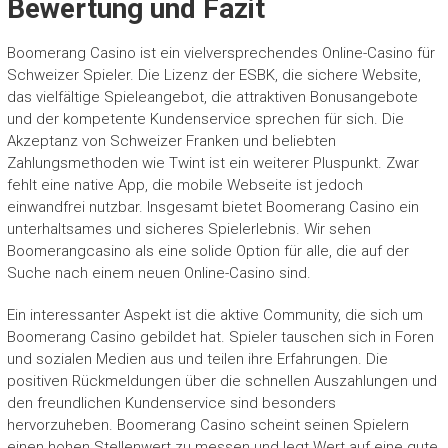
Bewertung und Fazit
Boomerang Casino ist ein vielversprechendes Online-Casino für
Schweizer Spieler. Die Lizenz der ESBK, die sichere Website,
das vielfältige Spieleangebot, die attraktiven Bonusangebote
und der kompetente Kundenservice sprechen für sich. Die
Akzeptanz von Schweizer Franken und beliebten
Zahlungsmethoden wie Twint ist ein weiterer Pluspunkt. Zwar
fehlt eine native App, die mobile Webseite ist jedoch
einwandfrei nutzbar. Insgesamt bietet Boomerang Casino ein
unterhaltsames und sicheres Spielerlebnis. Wir sehen
Boomerangcasino als eine solide Option für alle, die auf der
Suche nach einem neuen Online-Casino sind.
Ein interessanter Aspekt ist die aktive Community, die sich um
Boomerang Casino gebildet hat. Spieler tauschen sich in Foren
und sozialen Medien aus und teilen ihre Erfahrungen. Die
positiven Rückmeldungen über die schnellen Auszahlungen und
den freundlichen Kundenservice sind besonders
hervorzuheben. Boomerang Casino scheint seinen Spielern
einen hohen Stellenwert zu messen und legt Wert auf eine gute