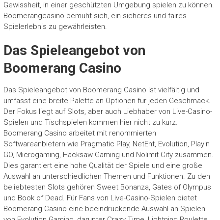
Gewissheit, in einer geschützten Umgebung spielen zu können.
Boomerangcasino bemüht sich, ein sicheres und faires
Spielerlebnis zu gewährleisten.
Das Spieleangebot von
Boomerang Casino
Das Spieleangebot von Boomerang Casino ist vielfältig und
umfasst eine breite Palette an Optionen für jeden Geschmack.
Der Fokus liegt auf Slots, aber auch Liebhaber von Live-Casino-
Spielen und Tischspielen kommen hier nicht zu kurz.
Boomerang Casino arbeitet mit renommierten
Softwareanbietern wie Pragmatic Play, NetEnt, Evolution, Play'n
GO, Microgaming, Hacksaw Gaming und Nolimit City zusammen.
Dies garantiert eine hohe Qualität der Spiele und eine große
Auswahl an unterschiedlichen Themen und Funktionen. Zu den
beliebtesten Slots gehören Sweet Bonanza, Gates of Olympus
und Book of Dead. Für Fans von Live-Casino-Spielen bietet
Boomerang Casino eine beeindruckende Auswahl an Spielen
von Evolution Gaming, darunter Crazy Time, Lightning Roulette