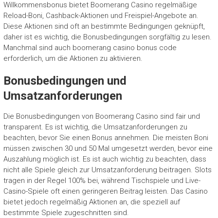
Willkommensbonus bietet Boomerang Casino regelmäßige
Reload-Boni, Cashback-Aktionen und Freispiel-Angebote an.
Diese Aktionen sind oft an bestimmte Bedingungen geknüpft,
daher ist es wichtig, die Bonusbedingungen sorgfältig zu lesen.
Manchmal sind auch boomerang casino bonus code
erforderlich, um die Aktionen zu aktivieren.
Bonusbedingungen und
Umsatzanforderungen
Die Bonusbedingungen von Boomerang Casino sind fair und
transparent. Es ist wichtig, die Umsatzanforderungen zu
beachten, bevor Sie einen Bonus annehmen. Die meisten Boni
müssen zwischen 30 und 50 Mal umgesetzt werden, bevor eine
Auszahlung möglich ist. Es ist auch wichtig zu beachten, dass
nicht alle Spiele gleich zur Umsatzanforderung beitragen. Slots
tragen in der Regel 100% bei, während Tischspiele und Live-
Casino-Spiele oft einen geringeren Beitrag leisten. Das Casino
bietet jedoch regelmäßig Aktionen an, die speziell auf
bestimmte Spiele zugeschnitten sind.