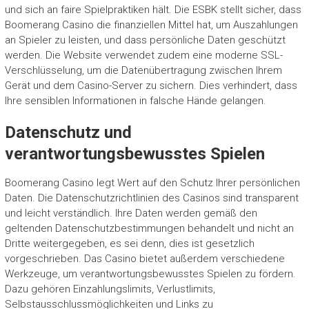
und sich an faire Spielpraktiken hält. Die ESBK stellt sicher, dass
Boomerang Casino die finanziellen Mittel hat, um Auszahlungen
an Spieler zu leisten, und dass persönliche Daten geschützt
werden. Die Website verwendet zudem eine moderne SSL-
Verschlüsselung, um die Datenübertragung zwischen Ihrem
Gerät und dem Casino-Server zu sichern. Dies verhindert, dass
Ihre sensiblen Informationen in falsche Hände gelangen.
Datenschutz und
verantwortungsbewusstes Spielen
Boomerang Casino legt Wert auf den Schutz Ihrer persönlichen
Daten. Die Datenschutzrichtlinien des Casinos sind transparent
und leicht verständlich. Ihre Daten werden gemäß den
geltenden Datenschutzbestimmungen behandelt und nicht an
Dritte weitergegeben, es sei denn, dies ist gesetzlich
vorgeschrieben. Das Casino bietet außerdem verschiedene
Werkzeuge, um verantwortungsbewusstes Spielen zu fördern.
Dazu gehören Einzahlungslimits, Verlustlimits,
Selbstausschlussmöglichkeiten und Links zu