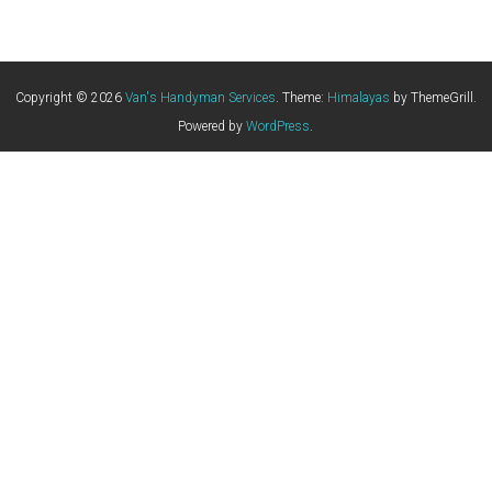
Copyright © 2026
Van's Handyman Services
. Theme:
Himalayas
by ThemeGrill.
Powered by
WordPress
.