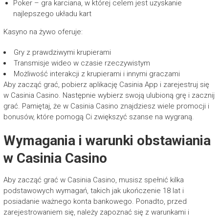
Poker – gra karciana, w której celem jest uzyskanie
najlepszego układu kart
Kasyno na żywo oferuje:
Gry z prawdziwymi krupierami
Transmisje wideo w czasie rzeczywistym
Możliwość interakcji z krupierami i innymi graczami
Aby zacząć grać, pobierz aplikację Casinia App i zarejestruj się
w Casinia Casino. Następnie wybierz swoją ulubioną grę i zacznij
grać. Pamiętaj, że w Casinia Casino znajdziesz wiele promocji i
bonusów, które pomogą Ci zwiększyć szanse na wygraną.
Wymagania i warunki obstawiania
w Casinia Casino
Aby zacząć grać w Casinia Casino, musisz spełnić kilka
podstawowych wymagań, takich jak ukończenie 18 lat i
posiadanie ważnego konta bankowego. Ponadto, przed
zarejestrowaniem się, należy zapoznać się z warunkami i