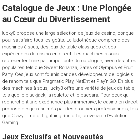
Catalogue de Jeux : Une Plongée
au Cœur du Divertissement
lucky8 propose une large sélection de jeux de casino, conçue
pour satisfaire tous les goûts. La ludothèque comprend des
machines à sous, des jeux de table classiques et des
expériences de casino en direct. Les machines à sous
représentent une part importante du catalogue, avec des titres
populaires tels que Sweet Bonanza, Gates of Olympus et Fruit
Party. Ces jeux sont fournis par des développeurs de logiciels
de renom tels que Pragmatic Play, NetEnt et Play'n GO. En plus
des machines à sous, lucky8 offre une variété de jeux de table,
tels que le blackjack, la roulette et le baccara. Pour ceux qui
recherchent une expérience plus immersive, le casino en direct
propose des jeux animés par des croupiers professionnels, tels
que Crazy Time et Lightning Roulette, provenant d’Evolution
Gaming.
Jeux Exclusifs et Nouveautés