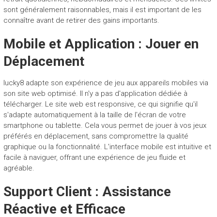
sont généralement raisonnables, mais il est important de les
connaître avant de retirer des gains importants.
Mobile et Application : Jouer en
Déplacement
lucky8 adapte son expérience de jeu aux appareils mobiles via
son site web optimisé. Il n'y a pas d'application dédiée à
télécharger. Le site web est responsive, ce qui signifie qu'il
s'adapte automatiquement à la taille de l'écran de votre
smartphone ou tablette. Cela vous permet de jouer à vos jeux
préférés en déplacement, sans compromettre la qualité
graphique ou la fonctionnalité. L'interface mobile est intuitive et
facile à naviguer, offrant une expérience de jeu fluide et
agréable.
Support Client : Assistance
Réactive et Efficace