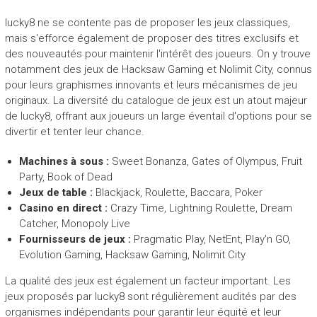
lucky8 ne se contente pas de proposer les jeux classiques,
mais s'efforce également de proposer des titres exclusifs et
des nouveautés pour maintenir l'intérêt des joueurs. On y trouve
notamment des jeux de Hacksaw Gaming et Nolimit City, connus
pour leurs graphismes innovants et leurs mécanismes de jeu
originaux. La diversité du catalogue de jeux est un atout majeur
de lucky8, offrant aux joueurs un large éventail d'options pour se
divertir et tenter leur chance.
Machines à sous :
Sweet Bonanza, Gates of Olympus, Fruit
Party, Book of Dead
Jeux de table :
Blackjack, Roulette, Baccara, Poker
Casino en direct :
Crazy Time, Lightning Roulette, Dream
Catcher, Monopoly Live
Fournisseurs de jeux :
Pragmatic Play, NetEnt, Play'n GO,
Evolution Gaming, Hacksaw Gaming, Nolimit City
La qualité des jeux est également un facteur important. Les
jeux proposés par lucky8 sont régulièrement audités par des
organismes indépendants pour garantir leur équité et leur