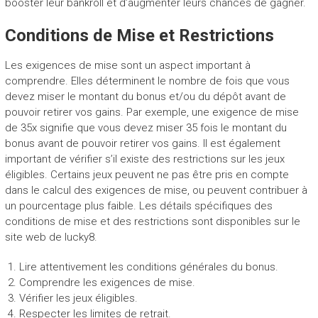
booster leur bankroll et d’augmenter leurs chances de gagner.
Conditions de Mise et Restrictions
Les exigences de mise sont un aspect important à
comprendre. Elles déterminent le nombre de fois que vous
devez miser le montant du bonus et/ou du dépôt avant de
pouvoir retirer vos gains. Par exemple, une exigence de mise
de 35x signifie que vous devez miser 35 fois le montant du
bonus avant de pouvoir retirer vos gains. Il est également
important de vérifier s’il existe des restrictions sur les jeux
éligibles. Certains jeux peuvent ne pas être pris en compte
dans le calcul des exigences de mise, ou peuvent contribuer à
un pourcentage plus faible. Les détails spécifiques des
conditions de mise et des restrictions sont disponibles sur le
site web de lucky8.
Lire attentivement les conditions générales du bonus.
Comprendre les exigences de mise.
Vérifier les jeux éligibles.
Respecter les limites de retrait.