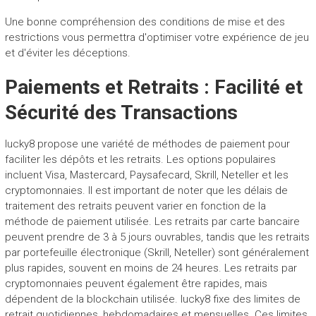
Une bonne compréhension des conditions de mise et des
restrictions vous permettra d'optimiser votre expérience de jeu
et d'éviter les déceptions.
Paiements et Retraits : Facilité et
Sécurité des Transactions
lucky8 propose une variété de méthodes de paiement pour
faciliter les dépôts et les retraits. Les options populaires
incluent Visa, Mastercard, Paysafecard, Skrill, Neteller et les
cryptomonnaies. Il est important de noter que les délais de
traitement des retraits peuvent varier en fonction de la
méthode de paiement utilisée. Les retraits par carte bancaire
peuvent prendre de 3 à 5 jours ouvrables, tandis que les retraits
par portefeuille électronique (Skrill, Neteller) sont généralement
plus rapides, souvent en moins de 24 heures. Les retraits par
cryptomonnaies peuvent également être rapides, mais
dépendent de la blockchain utilisée. lucky8 fixe des limites de
retrait quotidiennes, hebdomadaires et mensuelles. Ces limites